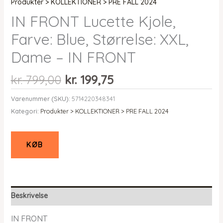
Produkter > KOLLEKTIONER > PRE FALL 2024
IN FRONT Lucette Kjole,
Farve: Blue, Størrelse: XXL,
Dame – IN FRONT
Den
Den
kr.
799,00
kr.
199,75
oprindelige
aktuelle
Varenummer (SKU):
5714220348341
pris
pris
Kategori:
Produkter > KOLLEKTIONER > PRE FALL 2024
var:
er:
kr. 799,00.
kr. 199,75.
KØB
Beskrivelse
IN FRONT