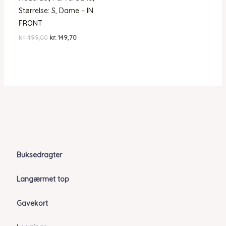
Størrelse: S, Dame – IN
FRONT
Den
Den
kr.
499,00
kr.
149,70
oprindelige
aktuelle
pris
pris
var:
er:
kr. 499,00.
kr. 149,70.
Buksedragter
Langærmet top
Gavekort