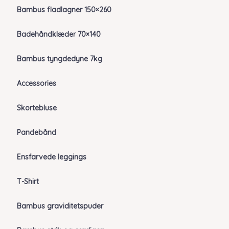
Bambus fladlagner 150×260
Badehåndklæder 70×140
Bambus tyngdedyne 7kg
Accessories
Skortebluse
Pandebånd
Ensfarvede leggings
T-Shirt
Bambus graviditetspuder