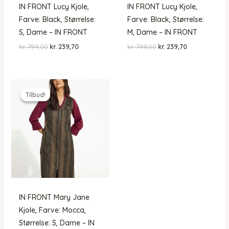
IN FRONT Lucy Kjole,
IN FRONT Lucy Kjole,
Farve: Black, Størrelse:
Farve: Black, Størrelse:
S, Dame – IN FRONT
M, Dame – IN FRONT
Den
Den
Den
Den
kr.
799,00
kr.
239,70
kr.
799,00
kr.
239,70
oprindelige
aktuelle
oprindelige
aktuelle
pris
pris
pris
pris
var:
er:
var:
er:
kr. 799,00.
kr. 239,70.
kr. 799,00.
kr. 239,70.
Tilbud!
Tilbud!
IN FRONT Mary Jane
Kjole, Farve: Mocca,
Størrelse: S, Dame – IN