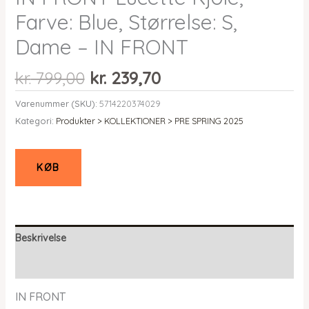
Farve: Blue, Størrelse: S,
Dame – IN FRONT
Den
Den
kr.
799,00
kr.
239,70
oprindelige
aktuelle
Varenummer (SKU):
5714220374029
pris
pris
Kategori:
Produkter > KOLLEKTIONER > PRE SPRING 2025
var:
er:
kr. 799,00.
kr. 239,70.
KØB
Beskrivelse
Yderligere information
IN FRONT