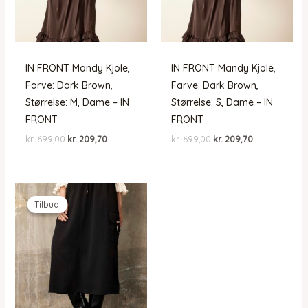
IN FRONT Mandy Kjole,
IN FRONT Mandy Kjole,
Farve: Dark Brown,
Farve: Dark Brown,
Størrelse: M, Dame – IN
Størrelse: S, Dame – IN
FRONT
FRONT
Den
Den
Den
Den
kr.
699,00
kr.
209,70
kr.
699,00
kr.
209,70
oprindelige
aktuelle
oprindelige
aktuelle
pris
pris
pris
pris
var:
er:
var:
er:
kr. 699,00.
kr. 209,70.
kr. 699,00.
kr. 209,70.
Tilbud!
Tilbud!