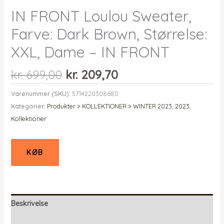
IN FRONT Loulou Sweater,
Farve: Dark Brown, Størrelse:
XXL, Dame – IN FRONT
Den
Den
kr.
699,00
kr.
209,70
oprindelige
aktuelle
Varenummer (SKU):
5714220308680
pris
pris
Kategorier:
Produkter > KOLLEKTIONER > WINTER 2023
,
2023
,
var:
er:
Kollektioner
kr. 699,00.
kr. 209,70.
KØB
Beskrivelse
Yderligere information