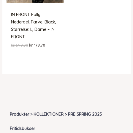
IN FRONT Folly
Nederdel, Farve: Black,
Størrelse: L, Dame – IN
FRONT
Den
Den
kr.
599,00
kr.
179,70
oprindelige
aktuelle
pris
pris
var:
er:
kr. 599,00.
kr. 179,70.
Produkter > KOLLEKTIONER > PRE SPRING 2025
Fritidsbukser