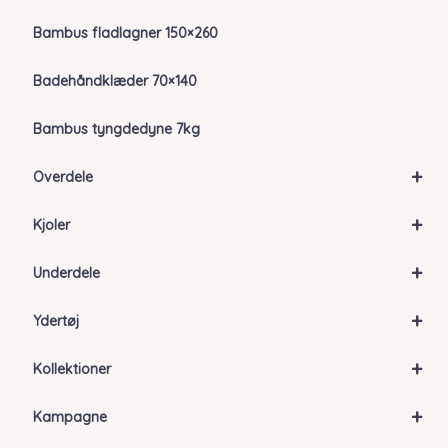
Bambus fladlagner 150×260
Badehåndklæder 70×140
Bambus tyngdedyne 7kg
+
Overdele
+
Kjoler
+
Underdele
+
Ydertøj
+
Kollektioner
+
Kampagne