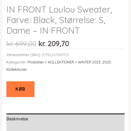
IN FRONT Loulou Sweater,
Farve: Black, Størrelse: S,
Dame – IN FRONT
Den
Den
kr.
699,00
kr.
209,70
oprindelige
aktuelle
Varenummer (SKU):
5714220308703
pris
pris
Kategorier:
Produkter > KOLLEKTIONER > WINTER 2023
,
2023
,
var:
er:
Kollektioner
kr. 699,00.
kr. 209,70.
KØB
Beskrivelse
Yderligere information