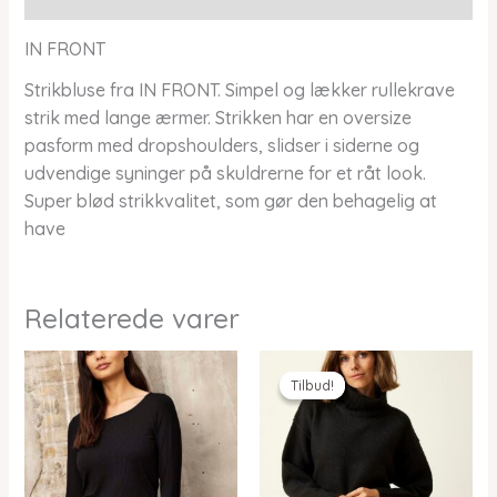
IN FRONT
Strikbluse fra IN FRONT. Simpel og lækker rullekrave
strik med lange ærmer. Strikken har en oversize
pasform med dropshoulders, slidser i siderne og
udvendige syninger på skuldrerne for et råt look.
Super blød strikkvalitet, som gør den behagelig at
have
Relaterede varer
Tilbud!
Tilbud!