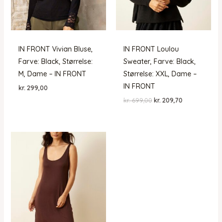
IN FRONT Vivian Bluse,
IN FRONT Loulou
Farve: Black, Størrelse:
Sweater, Farve: Black,
M, Dame – IN FRONT
Størrelse: XXL, Dame –
IN FRONT
kr.
299,00
Den
Den
kr.
699,00
kr.
209,70
oprindelige
aktuelle
pris
pris
var:
er:
kr. 699,00.
kr. 209,70.