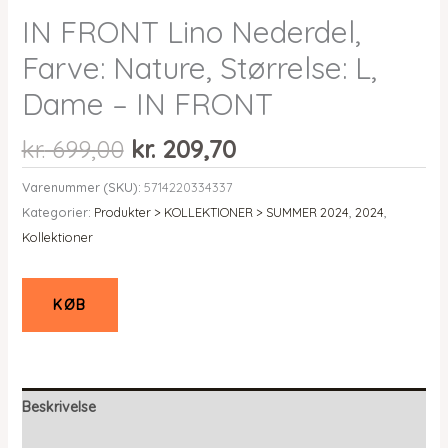
IN FRONT Lino Nederdel,
Farve: Nature, Størrelse: L,
Dame – IN FRONT
Den
Den
kr.
699,00
kr.
209,70
oprindelige
aktuelle
Varenummer (SKU):
5714220334337
pris
pris
Kategorier:
Produkter > KOLLEKTIONER > SUMMER 2024
,
2024
,
var:
er:
Kollektioner
kr. 699,00.
kr. 209,70.
KØB
Beskrivelse
Yderligere information