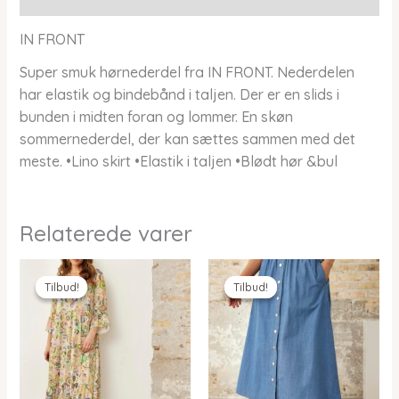
IN FRONT
Super smuk hørnederdel fra IN FRONT. Nederdelen
har elastik og bindebånd i taljen. Der er en slids i
bunden i midten foran og lommer. En skøn
sommernederdel, der kan sættes sammen med det
meste. •Lino skirt •Elastik i taljen •Blødt hør &bul
Relaterede varer
Tilbud!
Tilbud!
Tilbud!
Tilbud!