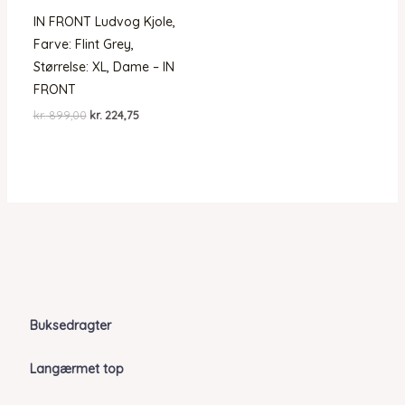
IN FRONT Ludvog Kjole,
Farve: Flint Grey,
Størrelse: XL, Dame – IN
FRONT
Den
Den
kr.
899,00
kr.
224,75
oprindelige
aktuelle
pris
pris
var:
er:
kr. 899,00.
kr. 224,75.
Buksedragter
Langærmet top