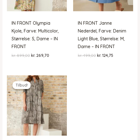
IN FRONT Olympia
IN FRONT Janne
Kjole, Farve: Multicolor,
Nederdel, Farve: Denim
Størrelse: S, Dame – IN
Light Blue, Størrelse: M,
FRONT
Dame – IN FRONT
Den
Den
Den
Den
kr.
899,00
kr.
269,70
kr.
499,00
kr.
124,75
oprindelige
aktuelle
oprindelige
aktuelle
pris
pris
pris
pris
var:
er:
var:
er:
kr. 899,00.
kr. 269,70.
kr. 499,00.
kr. 124,75.
Tilbud!
Tilbud!