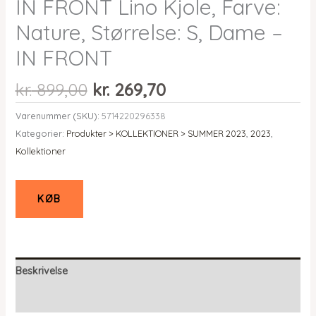
IN FRONT Lino Kjole, Farve:
Nature, Størrelse: S, Dame –
IN FRONT
Den
Den
kr.
899,00
kr.
269,70
oprindelige
aktuelle
Varenummer (SKU):
5714220296338
pris
pris
Kategorier:
Produkter > KOLLEKTIONER > SUMMER 2023
,
2023
,
var:
er:
Kollektioner
kr. 899,00.
kr. 269,70.
KØB
Beskrivelse
Yderligere information