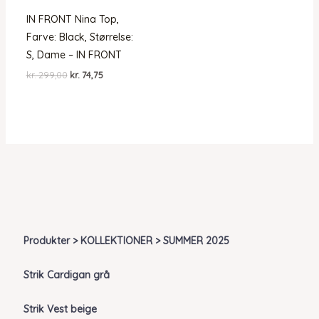
IN FRONT Nina Top,
Farve: Black, Størrelse:
S, Dame – IN FRONT
Den
Den
kr.
299,00
kr.
74,75
oprindelige
aktuelle
pris
pris
var:
er:
kr. 299,00.
kr. 74,75.
Produkter > KOLLEKTIONER > SUMMER 2025
Strik Cardigan grå
Strik Vest beige