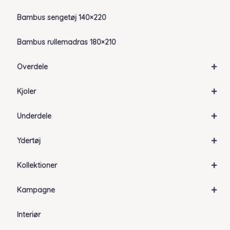
Bambus sengetøj 140×220
Bambus rullemadras 180×210
+
Overdele
+
Kjoler
+
Underdele
+
Ydertøj
+
Kollektioner
+
Kampagne
Interiør