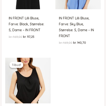
IN FRONT Lilli Bluse,
IN FRONT Lilli Bluse,
Farve: Black, Størrelse:
Farve: Sky Blue,
S, Dame – IN FRONT
Størrelse: S, Dame – IN
FRONT
Den
Den
kr.
469,00
kr.
117,25
oprindelige
aktuelle
Den
Den
kr.
469,00
kr.
140,70
pris
pris
oprindelige
aktuelle
var:
er:
pris
pris
kr. 469,00.
kr. 117,25.
var:
er:
kr. 469,00.
kr. 140,70.
Tilbud!
Tilbud!