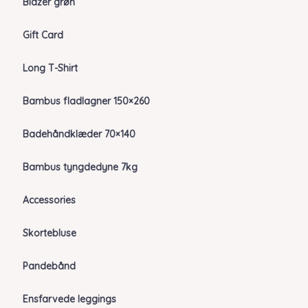
Blazer grøn
Gift Card
Long T-Shirt
Bambus fladlagner 150×260
Badehåndklæder 70×140
Bambus tyngdedyne 7kg
Accessories
Skortebluse
Pandebånd
Ensfarvede leggings