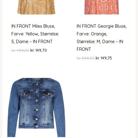
IN FRONT Miles Bluse,
IN FRONT Georgie Bluse,
Farve: Yellow, Størrelse:
Farve: Orange,
S, Dame – IN FRONT
Størrelse: M, Dame – IN
FRONT
Den
Den
kr.
499,00
kr.
149,70
oprindelige
aktuelle
Den
Den
kr.
599,00
kr.
149,75
pris
pris
oprindelige
aktuelle
var:
er:
pris
pris
kr. 499,00.
kr. 149,70.
var:
er:
kr. 599,00.
kr. 149,75.