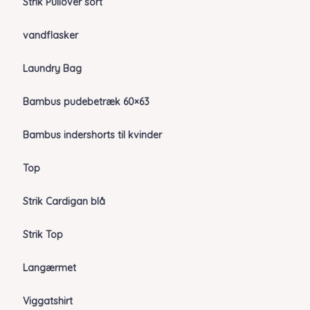
Strik Pullover sort
vandflasker
Laundry Bag
Bambus pudebetræk 60×63
Bambus indershorts til kvinder
Top
Strik Cardigan blå
Strik Top
Langærmet
Viggatshirt