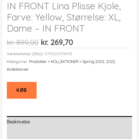
IN FRONT Lina Plisse Kjole,
Farve: Yellow, Størrelse: XL,
Dame – IN FRONT
Den
Den
kr.
899,00
kr.
269,70
oprindelige
aktuelle
Varenummer (SKU):
5714220199493
pris
pris
Kategorier:
Produkter > KOLLEKTIONER > Spring 2022
,
2022
,
var:
er:
Kollektioner
kr. 899,00.
kr. 269,70.
KØB
Beskrivelse
Yderligere information