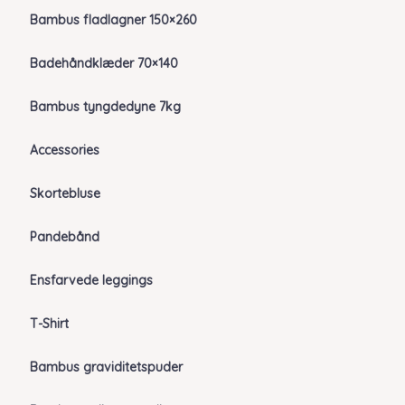
Bambus fladlagner 150×260
Badehåndklæder 70×140
Bambus tyngdedyne 7kg
Accessories
Skortebluse
Pandebånd
Ensfarvede leggings
T-Shirt
Bambus graviditetspuder