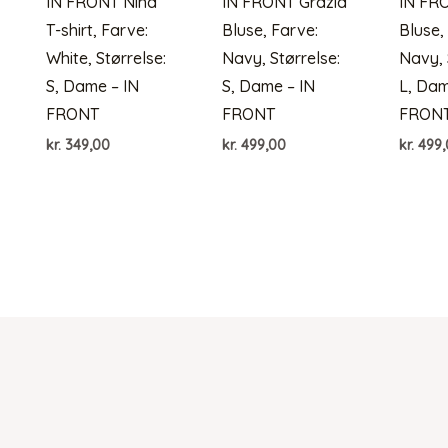
IN FRONT Nina
IN FRONT Grazia
IN FR
T-shirt, Farve:
Bluse, Farve:
Bluse,
White, Størrelse:
Navy, Størrelse:
Navy, 
S, Dame – IN
S, Dame – IN
L, Dam
FRONT
FRONT
FRON
kr.
349,00
kr.
499,00
kr.
499,