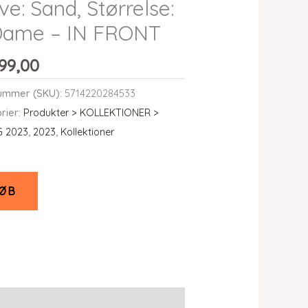
ve: Sand, Størrelse:
 Dame – IN FRONT
99,00
ummer (SKU):
5714220284533
rier:
Produkter > KOLLEKTIONER >
G 2023
,
2023
,
Kollektioner
ØB