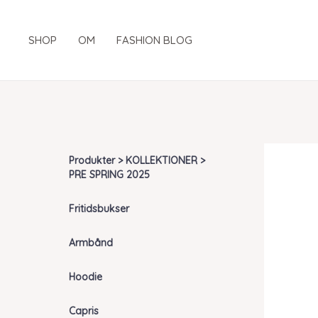
Gå
til
SHOP
OM
FASHION BLOG
indholdet
Produkter > KOLLEKTIONER >
PRE SPRING 2025
Fritidsbukser
Armbånd
Hoodie
Capris