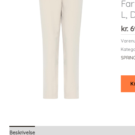
Far
L,
kr.
6
Varen
Katego
SPRIN
K
Beskrivelse
Yderligere information