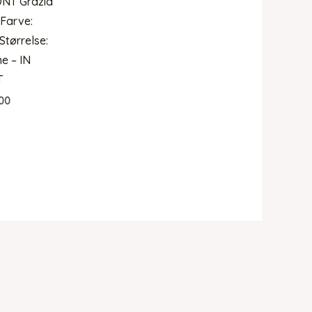
ONT Grazia
 Farve:
Størrelse:
e – IN
T
00