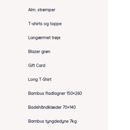
Alm. strømper
T-shirts og toppe
Langærmet trøje
Blazer grøn
Gift Card
Long T-Shirt
Bambus fladlagner 150×260
Badehåndklæder 70×140
Bambus tyngdedyne 7kg