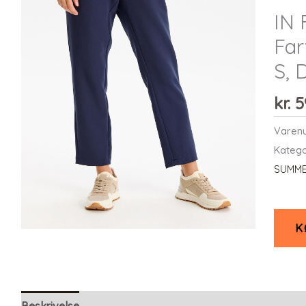
IN 
Far
S,
kr.
5
Varen
Katego
SUMME
K
Beskrivelse