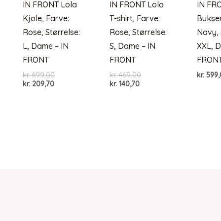
IN FRONT Lola
IN FRONT Lola
IN FR
Kjole, Farve:
T-shirt, Farve:
Bukser
Rose, Størrelse:
Rose, Størrelse:
Navy, 
L, Dame – IN
S, Dame – IN
XXL, D
FRONT
FRONT
FRON
Den
Den
kr.
699,00
kr.
469,00
kr.
599,
Den
oprindelige
Den
oprindelige
kr.
209,70
kr.
140,70
aktuelle
pris
aktuelle
pris
pris
var:
pris
var:
er:
kr. 699,00.
er:
kr. 469,00.
kr. 209,70.
kr. 140,70.