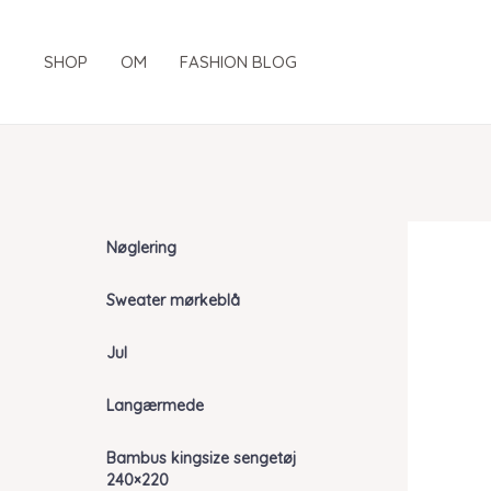
Gå
til
SHOP
OM
FASHION BLOG
indholdet
Nøglering
Sweater mørkeblå
Jul
Langærmede
Bambus kingsize sengetøj
240×220