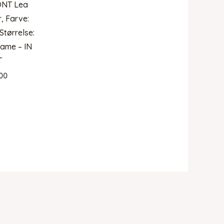
ONT Lea
, Farve:
Størrelse:
ame – IN
T
00