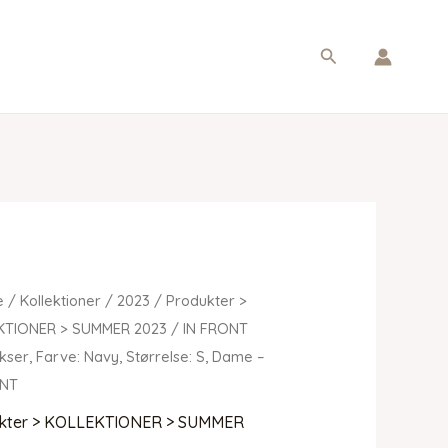
Søg
e
/
Kollektioner
/
2023
/
Produkter >
KTIONER > SUMMER 2023
/ IN FRONT
kser, Farve: Navy, Størrelse: S, Dame –
ONT
kter > KOLLEKTIONER > SUMMER