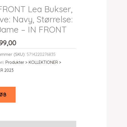
FRONT Lea Bukser,
ve: Navy, Størrelse:
 Dame – IN FRONT
99,00
ummer (SKU):
5714220276835
ri:
Produkter > KOLLEKTIONER >
R 2023
ØB