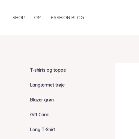
Gå
til
SHOP
OM
FASHION BLOG
indholdet
T-shirts og toppe
Langærmet trøje
Blazer grøn
Gift Card
Long T-Shirt