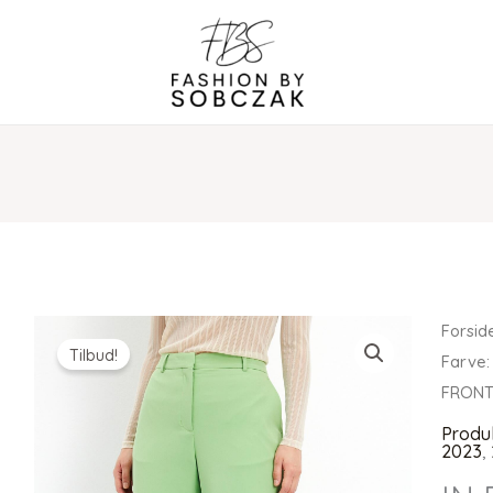
Forsid
Tilbud!
Farve:
FRON
Produ
2023
,