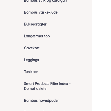
Bambus strik og cardigan
Bambus vaskeklude
Buksedragter
Langærmet top
Gavekort
Leggings
Tunikaer
Smart Products Filter Index –
Do not delete
Bambus hovedpuder