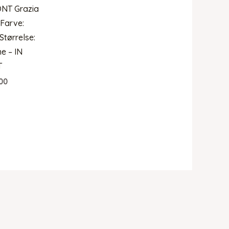
ONT Grazia
 Farve:
Størrelse:
e – IN
T
00