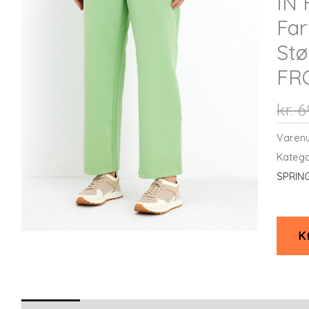
IN 
Far
Stø
FR
kr.
6
Varen
Katego
SPRIN
K