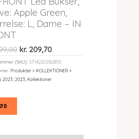
FRONT Lea Bukser,
ve: Apple Green,
rrelse: L, Dame – IN
ONT
Den
Den
99,00
kr.
209,70
oprindelige
aktuelle
ummer (SKU):
5714220282850
pris
pris
rier:
Produkter > KOLLEKTIONER >
var:
er:
G 2023
,
2023
,
Kollektioner
kr. 699,00.
kr. 209,70.
ØB