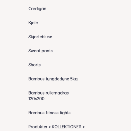
Cardigan
Kjole
Skjortebluse
Sweat pants
Shorts
Bambus tyngdedyne 5kg
Bambus rullemadras
120×200
Bambus fitness tights
Produkter > KOLLEKTIONER >