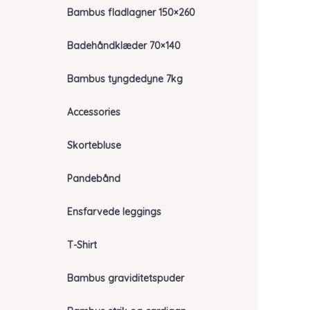
Bambus fladlagner 150×260
Badehåndklæder 70×140
Bambus tyngdedyne 7kg
Accessories
Skortebluse
Pandebånd
Ensfarvede leggings
T-Shirt
Bambus graviditetspuder