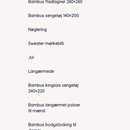
Bambus fladlagner 260×260
Bambus sengetøj 140×200
Nøglering
Sweater mørkeblå
Jul
Langærmede
Bambus kingsize sengetøj
240×220
Bambus langærmet poloer
til mænd
Bambus bodystocking til