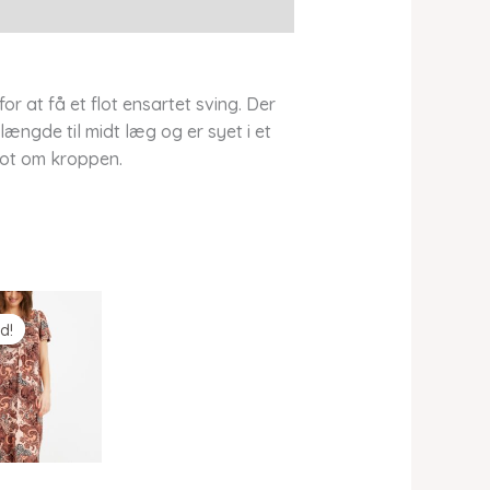
r at få et flot ensartet sving. Der
ængde til midt læg og er syet i et
lot om kroppen.
d!
d!