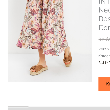
IN 
Ned
Ros
Da
kr.
6
Varen
Katego
SUMME
K