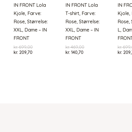
IN FRONT Lola
IN FRONT Lola
IN FR
Kjole, Farve:
T-shirt, Farve:
Kjole,
Rose, Størrelse:
Rose, Størrelse:
Rose, 
XXL, Dame – IN
XXL, Dame – IN
L, Dam
FRONT
FRONT
FRON
Den
Den
kr.
699,00
kr.
469,00
kr.
699,
Den
oprindelige
Den
oprindelige
kr.
209,70
kr.
140,70
kr.
209,
aktuelle
pris
aktuelle
pris
pris
var:
pris
var:
er:
kr. 699,00.
er:
kr. 469,00.
kr. 209,70.
kr. 140,70.