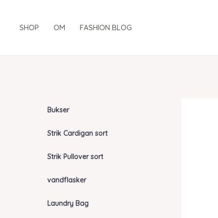
Gå
til
SHOP
OM
FASHION BLOG
indholdet
Bukser
Strik Cardigan sort
Strik Pullover sort
vandflasker
Laundry Bag