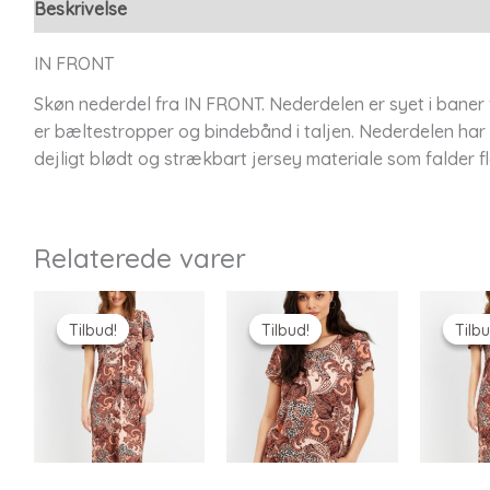
Beskrivelse
Yderligere information
IN FRONT
Skøn nederdel fra IN FRONT. Nederdelen er syet i baner fo
er bæltestropper og bindebånd i taljen. Nederdelen har l
dejligt blødt og strækbart jersey materiale som falder f
Relaterede varer
Tilbud!
Tilbud!
Tilbud!
Tilbud!
Tilbu
Tilbu