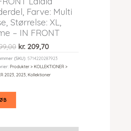
FRONT Lalala
erdel, Farve: Multi
e, Størrelse: XL,
me – IN FRONT
Den
Den
99,00
kr.
209,70
oprindelige
aktuelle
ummer (SKU):
5714220287923
pris
pris
rier:
Produkter > KOLLEKTIONER >
var:
er:
R 2023
,
2023
,
Kollektioner
kr. 699,00.
kr. 209,70.
ØB