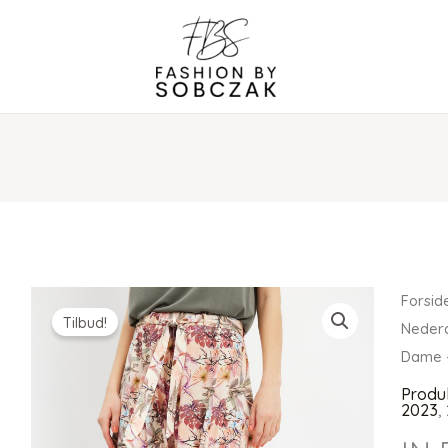
Forsid
Tilbud!
Nederde
Dame 
Produ
2023
,