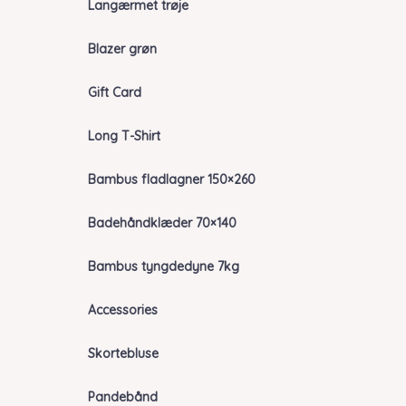
Langærmet trøje
Blazer grøn
Gift Card
Long T-Shirt
Bambus fladlagner 150×260
Badehåndklæder 70×140
Bambus tyngdedyne 7kg
Accessories
Skortebluse
Pandebånd