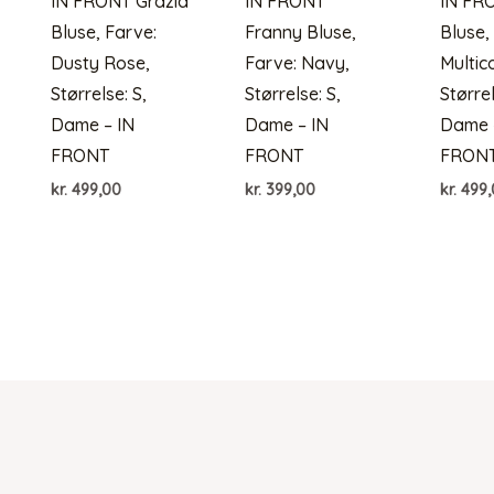
IN FRONT Grazia
IN FRONT
IN FR
Bluse, Farve:
Franny Bluse,
Bluse,
Dusty Rose,
Farve: Navy,
Multic
Størrelse: S,
Størrelse: S,
Størrel
Dame – IN
Dame – IN
Dame 
FRONT
FRONT
FRON
kr.
499,00
kr.
399,00
kr.
499,