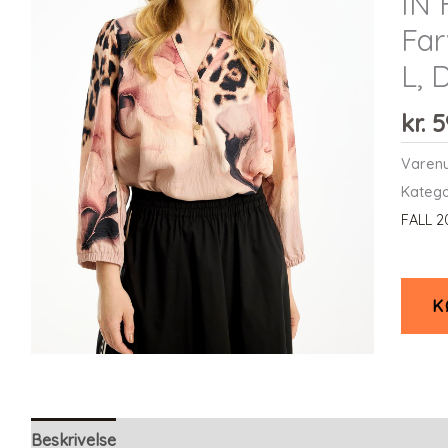
IN 
Far
L,
kr.
5
Varen
Katego
FALL 2
K
Beskrivelse
Yderligere information