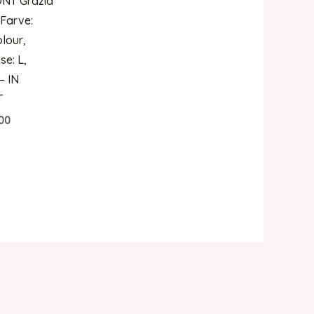
ONT Grazia
 Farve:
olour,
se: L,
– IN
T
00