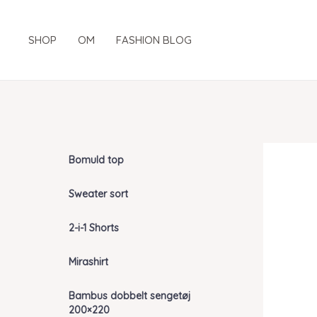
Gå
til
SHOP
OM
FASHION BLOG
indholdet
Bomuld top
Sweater sort
2-i-1 Shorts
Mirashirt
Bambus dobbelt sengetøj
200×220