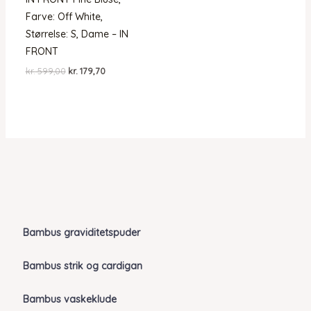
Farve: Off White,
Størrelse: S, Dame – IN
FRONT
Den
Den
kr.
599,00
kr.
179,70
oprindelige
aktuelle
pris
pris
var:
er:
kr. 599,00.
kr. 179,70.
Bambus graviditetspuder
Bambus strik og cardigan
Bambus vaskeklude