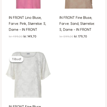
IN FRONT Lino Bluse,
IN FRONT Fine Bluse,
Farve: Pink, Størrelse: S,
Farve: Sand, Størrelse:
Dame – IN FRONT
S, Dame – IN FRONT
Den
Den
Den
Den
kr.
499,00
kr.
149,70
kr.
599,00
kr.
179,70
oprindelige
aktuelle
oprindelige
aktuelle
pris
pris
pris
pris
var:
er:
var:
er:
kr. 499,00.
kr. 149,70.
kr. 599,00.
kr. 179,70.
Tilbud!
Tilbud!
IN FRONT Fine Bluse,