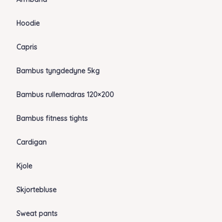
Hoodie
Capris
Bambus tyngdedyne 5kg
Bambus rullemadras 120×200
Bambus fitness tights
Cardigan
Kjole
Skjortebluse
Sweat pants