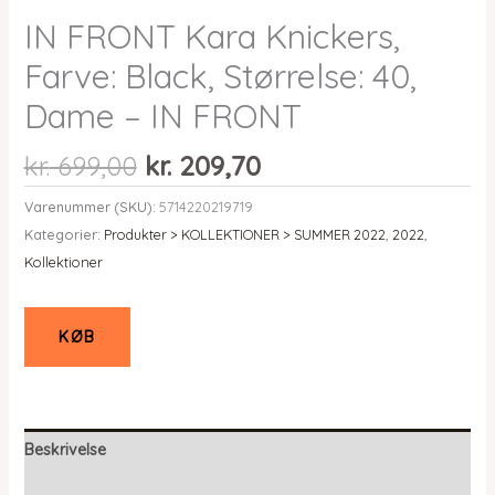
IN FRONT Kara Knickers,
Farve: Black, Størrelse: 40,
Dame – IN FRONT
Den
Den
kr.
699,00
kr.
209,70
oprindelige
aktuelle
Varenummer (SKU):
5714220219719
pris
pris
Kategorier:
Produkter > KOLLEKTIONER > SUMMER 2022
,
2022
,
var:
er:
Kollektioner
kr. 699,00.
kr. 209,70.
KØB
Beskrivelse
Yderligere information