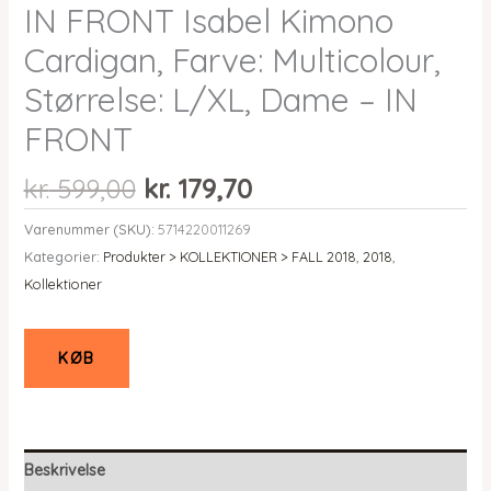
IN FRONT Isabel Kimono
Cardigan, Farve: Multicolour,
Størrelse: L/XL, Dame – IN
FRONT
Den
Den
kr.
599,00
kr.
179,70
oprindelige
aktuelle
Varenummer (SKU):
5714220011269
pris
pris
Kategorier:
Produkter > KOLLEKTIONER > FALL 2018
,
2018
,
var:
er:
Kollektioner
kr. 599,00.
kr. 179,70.
KØB
Beskrivelse