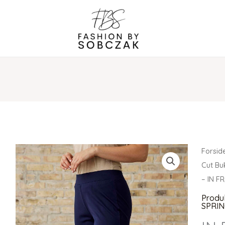
Forsid
Cut Bu
– IN F
Produ
SPRIN