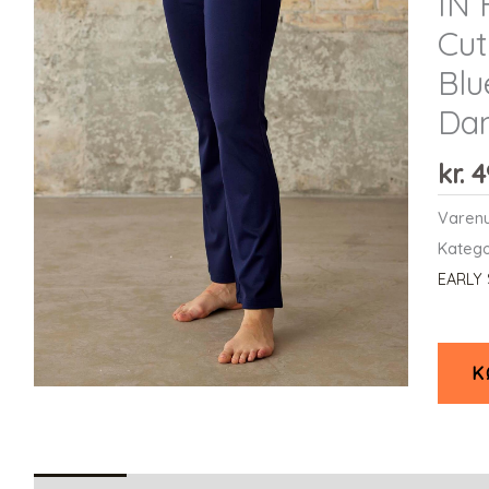
IN 
Cut
Blu
Da
kr.
4
Varen
Katego
EARLY
K