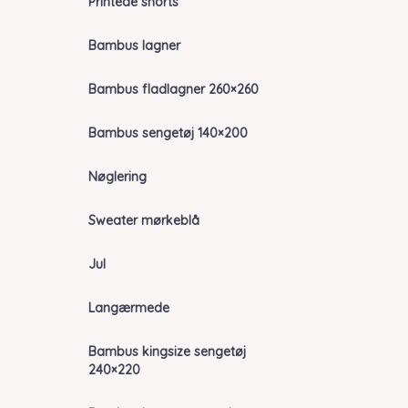
Printede shorts
Bambus lagner
Bambus fladlagner 260×260
Bambus sengetøj 140×200
Nøglering
Sweater mørkeblå
Jul
Langærmede
Bambus kingsize sengetøj
240×220