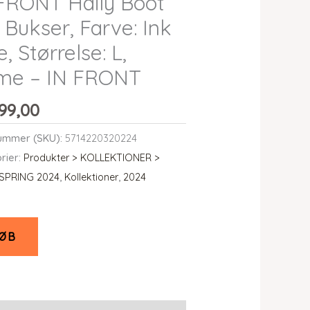
FRONT Haily Boot
 Bukser, Farve: Ink
e, Størrelse: L,
me – IN FRONT
99,00
ummer (SKU):
5714220320224
rier:
Produkter > KOLLEKTIONER >
 SPRING 2024
,
Kollektioner
,
2024
ØB