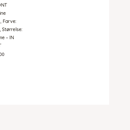
ONT
ine
, Farve:
 Størrelse:
e – IN
T
00