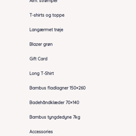
Alm. strømper
T-shirts og toppe
Langærmet trøje
Blazer grøn
Gift Card
Long T-Shirt
Bambus fladlagner 150×260
Badehåndklæder 70×140
Bambus tyngdedyne 7kg
Accessories