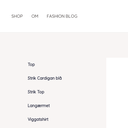
Gå
til
SHOP
OM
FASHION BLOG
indholdet
Top
Strik Cardigan blå
Strik Top
Langærmet
Viggatshirt