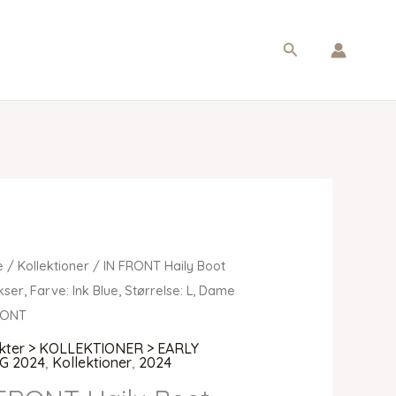
Søg
e
/
Kollektioner
/ IN FRONT Haily Boot
kser, Farve: Ink Blue, Størrelse: L, Dame
RONT
kter > KOLLEKTIONER > EARLY
G 2024
,
Kollektioner
,
2024