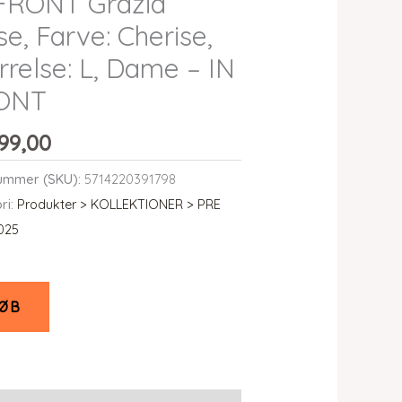
FRONT Grazia
se, Farve: Cherise,
rrelse: L, Dame – IN
ONT
99,00
ummer (SKU):
5714220391798
ri:
Produkter > KOLLEKTIONER > PRE
025
ØB