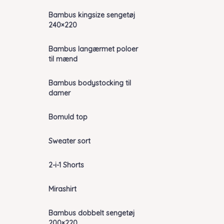
Bambus kingsize sengetøj
240×220
Bambus langærmet poloer
til mænd
Bambus bodystocking til
damer
Bomuld top
Sweater sort
2-i-1 Shorts
Mirashirt
Bambus dobbelt sengetøj
200×220