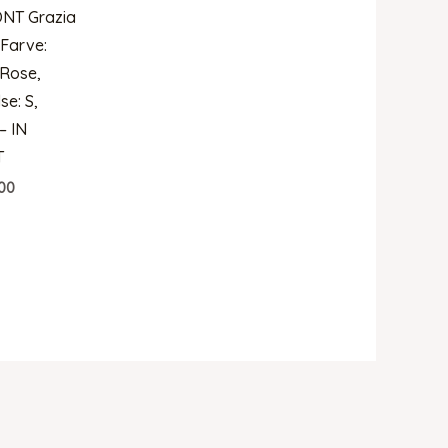
ONT Grazia
 Farve:
 Rose,
se: S,
– IN
T
00