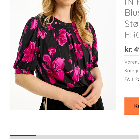
IN 
Blu
Stø
FR
kr.
4
Varen
Katego
FALL 2
K