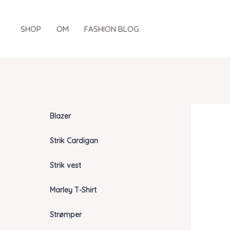
Gå
til
SHOP
OM
FASHION BLOG
indholdet
Blazer
Strik Cardigan
Strik vest
Marley T-Shirt
Strømper