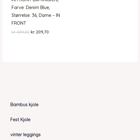
Farve: Denim Blue,
Størrelse: 36, Dame – IN
FRONT
Den
Den
kr.
699,00
kr.
209,70
oprindelige
aktuelle
pris
pris
var:
er:
kr. 699,00.
kr. 209,70.
Bambus kjole
Fest Kjole
vinter leggings