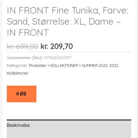
IN FRONT Fine Tunika, Farve:
Sand, Størrelse: XL, Dame –
IN FRONT
Den
Den
kr.
699,00
kr.
209,70
oprindelige
aktuelle
Varenummer (SKU):
5714220222757
pris
pris
Kategorier:
Produkter > KOLLEKTIONER > SUMMER 2022
,
2022
,
var:
er:
Kollektioner
kr. 699,00.
kr. 209,70.
KØB
Beskrivelse
Yderligere information