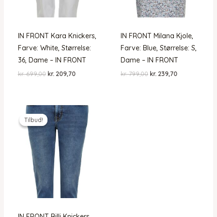
IN FRONT Kara Knickers,
IN FRONT Milana Kjole,
Farve: White, Størrelse:
Farve: Blue, Størrelse: S,
36, Dame – IN FRONT
Dame – IN FRONT
Den
Den
Den
Den
kr.
699,00
kr.
209,70
kr.
799,00
kr.
239,70
oprindelige
aktuelle
oprindelige
aktuelle
pris
pris
pris
pris
var:
er:
var:
er:
kr. 699,00.
kr. 209,70.
kr. 799,00.
kr. 239,70.
Tilbud!
Tilbud!
IN FRONT Billi Knickers,