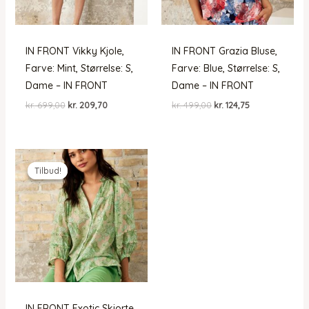
IN FRONT Vikky Kjole,
IN FRONT Grazia Bluse,
Farve: Mint, Størrelse: S,
Farve: Blue, Størrelse: S,
Dame – IN FRONT
Dame – IN FRONT
Den
Den
Den
Den
kr.
699,00
kr.
209,70
kr.
499,00
kr.
124,75
oprindelige
aktuelle
oprindelige
aktuelle
pris
pris
pris
pris
var:
er:
var:
er:
kr. 699,00.
kr. 209,70.
kr. 499,00.
kr. 124,75.
Tilbud!
Tilbud!
IN FRONT Exotic Skjorte,