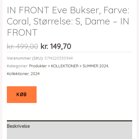
IN FRONT Eve Bukser, Farve:
Coral, Størrelse: S, Dame – IN
FRONT
Den
Den
kr.
499,00
kr.
149,70
oprindelige
aktuelle
Varenummer (SKU):
5714220330964
pris
pris
Kategorier:
Produkter > KOLLEKTIONER > SUMMER 2024
,
var:
er:
Kollektioner
,
2024
kr. 499,00.
kr. 149,70.
KØB
Beskrivelse
Yderligere information