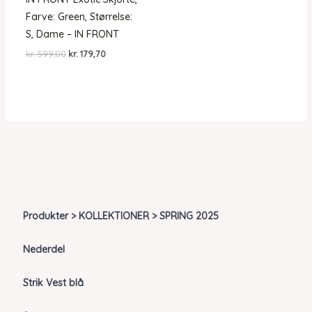
Farve: Green, Størrelse:
S, Dame – IN FRONT
Den
Den
kr.
599,00
kr.
179,70
oprindelige
aktuelle
pris
pris
var:
er:
kr. 599,00.
kr. 179,70.
Produkter > KOLLEKTIONER > SPRING 2025
Nederdel
Strik Vest blå