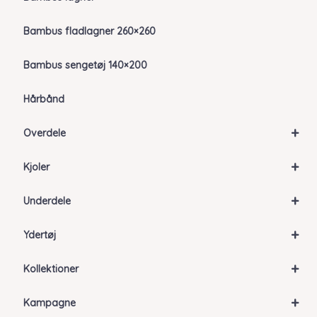
Bambus fladlagner 260×260
Bambus sengetøj 140×200
Hårbånd
+
Overdele
+
Kjoler
+
Underdele
+
Ydertøj
+
Kollektioner
+
Kampagne