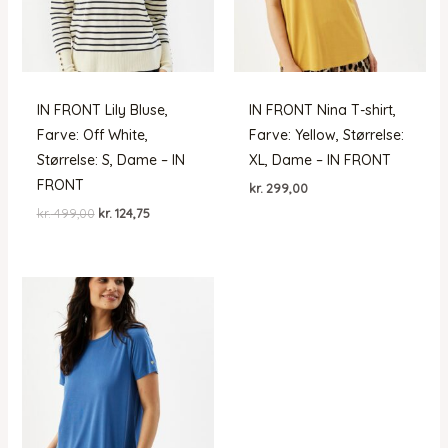
IN FRONT Lily Bluse,
IN FRONT Nina T-shirt,
Farve: Off White,
Farve: Yellow, Størrelse:
Størrelse: S, Dame – IN
XL, Dame – IN FRONT
FRONT
kr.
299,00
Den
Den
kr.
499,00
kr.
124,75
oprindelige
aktuelle
pris
pris
var:
er:
kr. 499,00.
kr. 124,75.