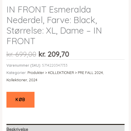
IN FRONT Esmeralda
Nederdel, Farve: Black,
Størrelse: XL, Dame – IN
FRONT
Den
Den
kr.
699,00
kr.
209,70
oprindelige
aktuelle
Varenummer (SKU):
5714220347733
pris
pris
Kategorier:
Produkter > KOLLEKTIONER > PRE FALL 2024
,
var:
er:
Kollektioner
,
2024
kr. 699,00.
kr. 209,70.
KØB
Beskrivelse