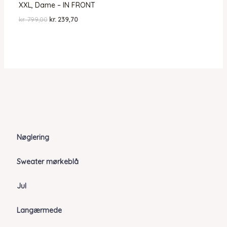
XXL, Dame – IN FRONT
Den
Den
kr.
799,00
kr.
239,70
oprindelige
aktuelle
pris
pris
var:
er:
kr. 799,00.
kr. 239,70.
Nøglering
Sweater mørkeblå
Jul
Langærmede