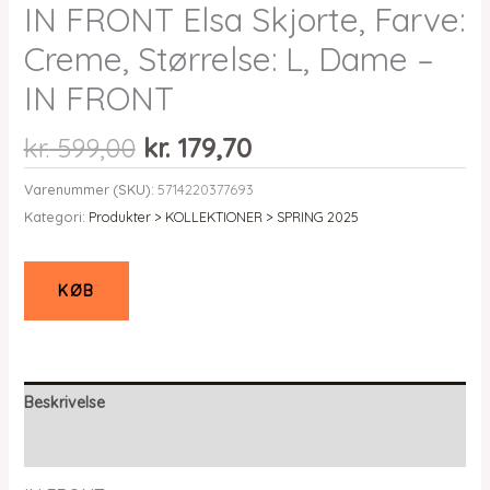
IN FRONT Elsa Skjorte, Farve:
Creme, Størrelse: L, Dame –
IN FRONT
Den
Den
kr.
599,00
kr.
179,70
oprindelige
aktuelle
Varenummer (SKU):
5714220377693
pris
pris
Kategori:
Produkter > KOLLEKTIONER > SPRING 2025
var:
er:
kr. 599,00.
kr. 179,70.
KØB
Beskrivelse
Yderligere information