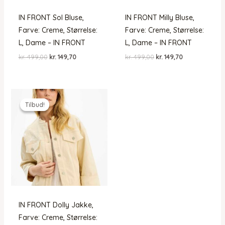
IN FRONT Sol Bluse,
IN FRONT Milly Bluse,
Farve: Creme, Størrelse:
Farve: Creme, Størrelse:
L, Dame – IN FRONT
L, Dame – IN FRONT
Den
Den
Den
Den
kr.
499,00
kr.
149,70
kr.
499,00
kr.
149,70
oprindelige
aktuelle
oprindelige
aktuelle
pris
pris
pris
pris
var:
er:
var:
er:
kr. 499,00.
kr. 149,70.
kr. 499,00.
kr. 149,70.
Tilbud!
Tilbud!
IN FRONT Dolly Jakke,
Farve: Creme, Størrelse: