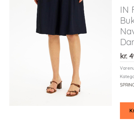
IN 
Buk
Nav
Da
kr.
4
Varen
Katego
SPRIN
K