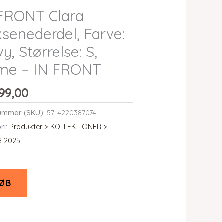
FRONT Clara
senederdel, Farve:
y, Størrelse: S,
me – IN FRONT
99,00
ummer (SKU):
5714220387074
ri:
Produkter > KOLLEKTIONER >
G 2025
ØB