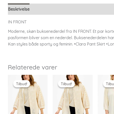
Beskrivelse
Yderligere information
IN FRONT
Moderne, skøn buksenederdel fra IN FRONT. Et par kort
pasformen bliver som en nederdel. Buksenederdelen ha
Kan styles både sporty og feminin. •Clara Pant Skirt •
Relaterede varer
Tilbud!
Tilbud!
Tilbud!
Tilbud!
Tilbu
Tilbu