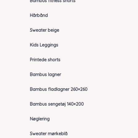
Bambus fitness shorts
Hårbånd
Sweater beige
Kids Leggings
Printede shorts
Bambus lagner
Bambus fladlagner 260×260
Bambus sengetøj 140×200
Nøglering
Sweater mørkeblå