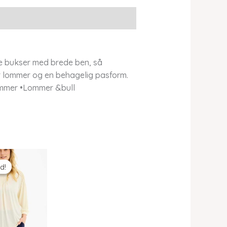
e bukser med brede ben, så
r lommer og en behagelig pasform.
Lommer •Lommer &bull
d!
d!