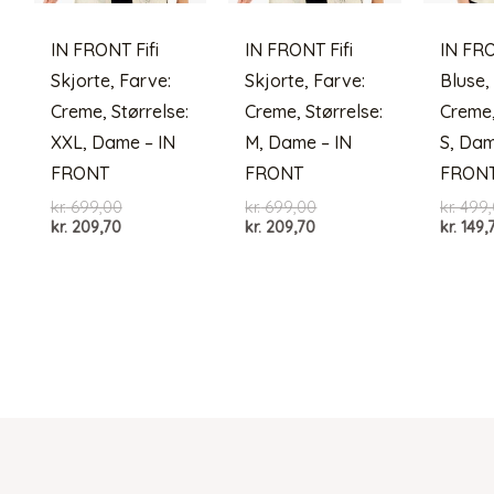
IN FRONT Fifi
IN FRONT Fifi
IN FR
Skjorte, Farve:
Skjorte, Farve:
Bluse,
Creme, Størrelse:
Creme, Størrelse:
Creme,
XXL, Dame – IN
M, Dame – IN
S, Dam
FRONT
FRONT
FRON
Den
Den
kr.
699,00
kr.
699,00
kr.
499,
Den
oprindelige
Den
oprindelige
kr.
209,70
kr.
209,70
kr.
149,
aktuelle
pris
aktuelle
pris
pris
var:
pris
var:
er:
kr. 699,00.
er:
kr. 699,00.
kr. 209,70.
kr. 209,70.