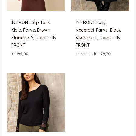
IN FRONT Slip Tank
IN FRONT Folly
Kjole, Farve: Brown,
Nederdel, Farve: Black,
Størrelse: S, Dame – IN
Størrelse: L, Dame – IN
FRONT
FRONT
Den
Den
kr.
199,00
kr.
599,00
kr.
179,70
oprindelige
aktuelle
pris
pris
var:
er:
kr. 599,00.
kr. 179,70.