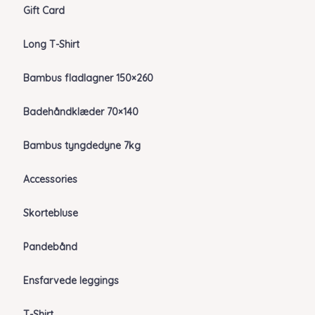
Gift Card
Long T-Shirt
Bambus fladlagner 150×260
Badehåndklæder 70×140
Bambus tyngdedyne 7kg
Accessories
Skortebluse
Pandebånd
Ensfarvede leggings
T-Shirt