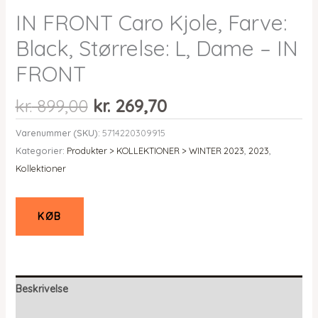
IN FRONT Caro Kjole, Farve:
Black, Størrelse: L, Dame – IN
FRONT
Den
Den
kr.
899,00
kr.
269,70
oprindelige
aktuelle
Varenummer (SKU):
5714220309915
pris
pris
Kategorier:
Produkter > KOLLEKTIONER > WINTER 2023
,
2023
,
var:
er:
Kollektioner
kr. 899,00.
kr. 269,70.
KØB
Beskrivelse
Yderligere information