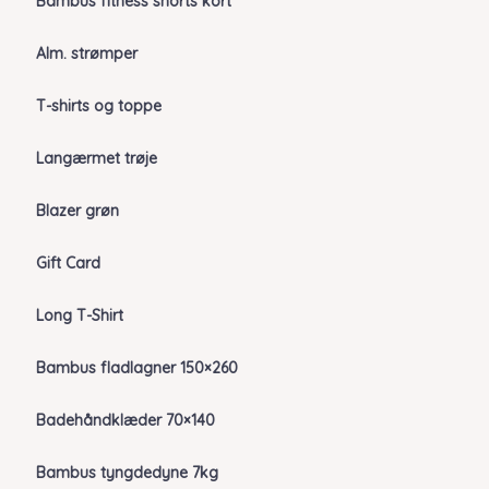
Bambus fitness shorts kort
Alm. strømper
T-shirts og toppe
Langærmet trøje
Blazer grøn
Gift Card
Long T-Shirt
Bambus fladlagner 150×260
Badehåndklæder 70×140
Bambus tyngdedyne 7kg