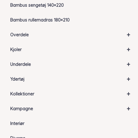
Bambus sengetøj 140×220
Bambus rullemadras 180×210
+
Overdele
+
Kjoler
+
Underdele
+
Ydertøj
+
Kollektioner
+
Kampagne
Interiør