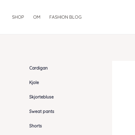
Gå
til
SHOP
OM
FASHION BLOG
indholdet
Cardigan
Kjole
Skjortebluse
Sweat pants
Shorts