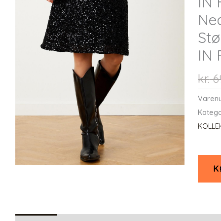
IN 
Ned
Stø
IN
kr.
6
Varen
Katego
KOLLE
K