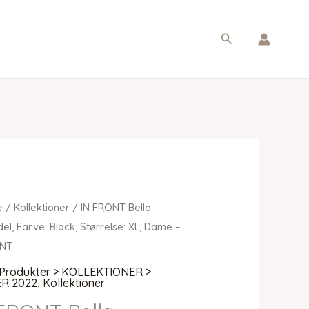
Søg
e
/
Kollektioner
/ IN FRONT Bella
el, Farve: Black, Størrelse: XL, Dame –
ONT
Produkter > KOLLEKTIONER >
R 2022
,
Kollektioner