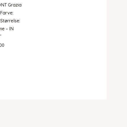
ONT Grazia
 Farve:
 Størrelse:
e – IN
T
00