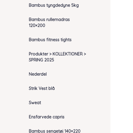
Bambus tyngdedyne 5kg
Bambus rullemadras
120×200
Bambus fitness tights
Produkter > KOLLEKTIONER >
SPRING 2025
Nederdel
Strik Vest blå
Sweat
Ensfarvede capris
Bambus sengetøj 140×220