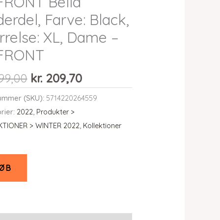
FRONT Bella
erdel, Farve: Black,
rrelse: XL, Dame –
 FRONT
Den
Den
99,00
kr.
209,70
oprindelige
aktuelle
ummer (SKU):
5714220264559
pris
pris
rier:
2022
,
Produkter >
var:
er:
KTIONER > WINTER 2022
,
Kollektioner
kr. 699,00.
kr. 209,70.
ØB