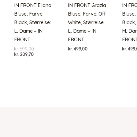
IN FRONT Eliana
IN FRONT Grazia
IN FR
Bluse, Farve:
Bluse, Farve: Off
Bluse,
Black, Størrelse:
White, Størrelse:
Black,
L, Dame – IN
L, Dame – IN
M, Dam
FRONT
FRONT
FRON
Den
kr.
699,00
kr.
499,00
kr.
499,
Den
oprindelige
kr.
209,70
aktuelle
pris
pris
var:
er:
kr. 699,00.
kr. 209,70.