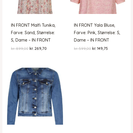
IN FRONT Malfi Tunika,
IN FRONT Yala Bluse,
Farve: Sand, Størrelse:
Farve: Pink, Størrelse: S,
S, Dame – IN FRONT
Dame – IN FRONT
Den
Den
Den
Den
kr.
899,00
kr.
269,70
kr.
599,00
kr.
149,75
oprindelige
aktuelle
oprindelige
aktuelle
pris
pris
pris
pris
var:
er:
var:
er:
kr. 899,00.
kr. 269,70.
kr. 599,00.
kr. 149,75.