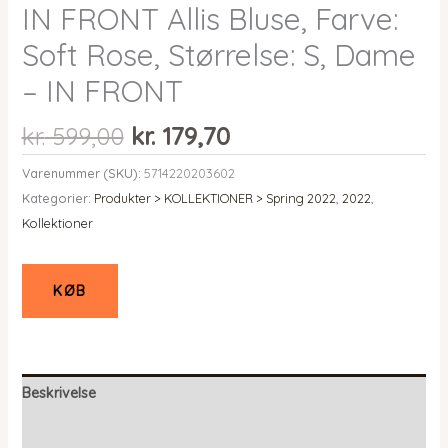
IN FRONT Allis Bluse, Farve:
Soft Rose, Størrelse: S, Dame
– IN FRONT
Den
Den
kr.
599,00
kr.
179,70
oprindelige
aktuelle
Varenummer (SKU):
5714220203602
pris
pris
Kategorier:
Produkter > KOLLEKTIONER > Spring 2022
,
2022
,
var:
er:
Kollektioner
kr. 599,00.
kr. 179,70.
KØB
Beskrivelse
Yderligere information