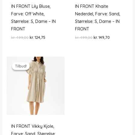
IN FRONT Lily Bluse,
IN FRONT Khaite
Farve: Off White,
Nederdel, Farve: Sand,
Størrelse: S, Dame – IN
Størrelse: S, Dame – IN
FRONT
FRONT
Den
Den
Den
Den
kr.
499,00
kr.
124,75
kr.
499,00
kr.
149,70
oprindelige
aktuelle
oprindelige
aktuelle
pris
pris
pris
pris
var:
er:
var:
er:
kr. 499,00.
kr. 124,75.
kr. 499,00.
kr. 149,70.
Tilbud!
Tilbud!
IN FRONT Vikky Kjole,
Farve: Sand, Størrelse: