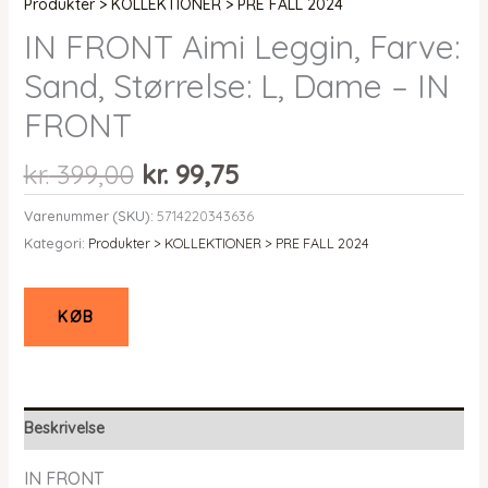
Produkter > KOLLEKTIONER > PRE FALL 2024
IN FRONT Aimi Leggin, Farve:
Sand, Størrelse: L, Dame – IN
FRONT
Den
Den
kr.
399,00
kr.
99,75
oprindelige
aktuelle
Varenummer (SKU):
5714220343636
pris
pris
Kategori:
Produkter > KOLLEKTIONER > PRE FALL 2024
var:
er:
kr. 399,00.
kr. 99,75.
KØB
Beskrivelse
IN FRONT