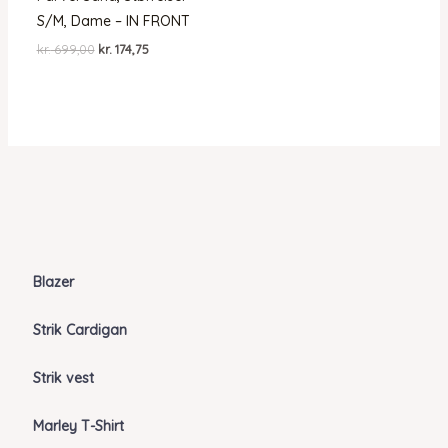
S/M, Dame – IN FRONT
Den
Den
kr.
699,00
kr.
174,75
oprindelige
aktuelle
pris
pris
var:
er:
kr. 699,00.
kr. 174,75.
Blazer
Strik Cardigan
Strik vest
Marley T-Shirt