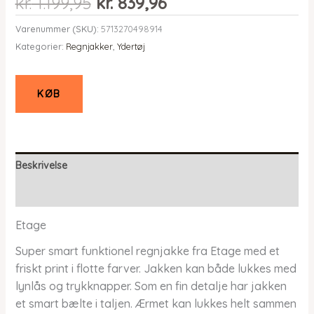
Den
Den
kr.
1.199,95
kr.
839,96
oprindelige
aktuelle
Varenummer (SKU):
5713270498914
pris
pris
Kategorier:
Regnjakker
,
Ydertøj
var:
er:
kr. 1.199,95.
kr. 839,96.
KØB
Beskrivelse
Yderligere information
Etage
Super smart funktionel regnjakke fra Etage med et
friskt print i flotte farver. Jakken kan både lukkes med
lynlås og trykknapper. Som en fin detalje har jakken
et smart bælte i taljen. Ærmet kan lukkes helt sammen