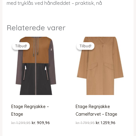
med tryklås ved håndleddet – praktisk, nå
Relaterede varer
Tilbud!
Tilbud!
Tilbud!
Tilbud!
Etage Regnjakke –
Etage Regnjakke
Etage
Camelfarvet – Etage
Den
Den
Den
Den
kr.
1.299,95
kr.
909,96
kr.
1.799,95
kr.
1.259,96
oprindelige
aktuelle
oprindelige
aktuelle
pris
pris
pris
pris