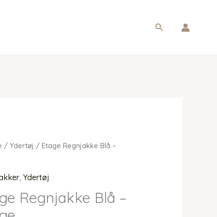
Søg
e
/
Ydertøj
/ Etage Regnjakke Blå –
akker
,
Ydertøj
ge Regnjakke Blå –
age