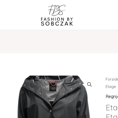
Forsid
Etage
Regnj
Eta
Et