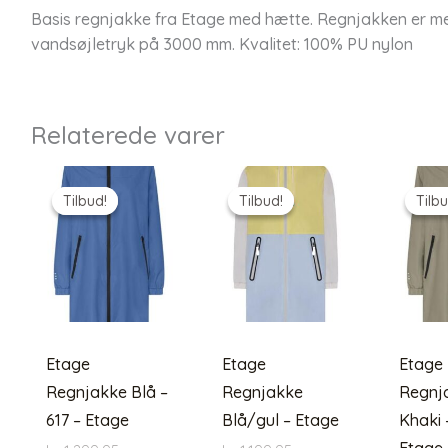
Basis regnjakke fra Etage med hætte. Regnjakken er 
vandsøjletryk på 3000 mm. Kvalitet: 100% PU nylon
Relaterede varer
Tilbud!
Tilbud!
Tilbud!
Tilbud!
Tilbu
Tilbu
Etage
Etage
Etage
Regnjakke Blå –
Regnjakke
Regnj
617 – Etage
Blå/gul – Etage
Khaki 