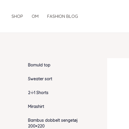
Gå
til
SHOP
OM
FASHION BLOG
indholdet
Bomuld top
Sweater sort
2-i-1 Shorts
Mirashirt
Bambus dobbelt sengetøj
200×220