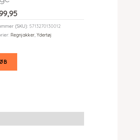
99,95
ummer (SKU):
5713270130012
rier:
Regnjakker
,
Ydertøj
ØB