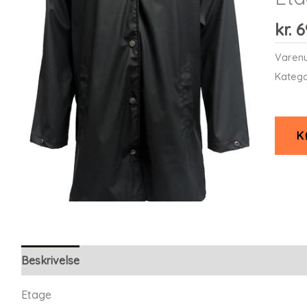
kr.
6
Varen
Katego
K
Beskrivelse
Yderligere information
Etage