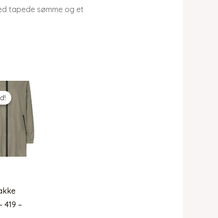
med tapede sømme og et
d!
d!
akke
– 419 –