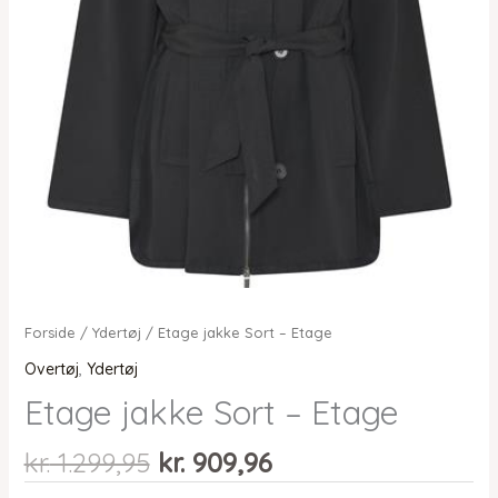
Forside
/
Ydertøj
/ Etage jakke Sort – Etage
Overtøj
,
Ydertøj
Etage jakke Sort – Etage
Den
Den
kr.
1.299,95
kr.
909,96
oprindelige
aktuelle