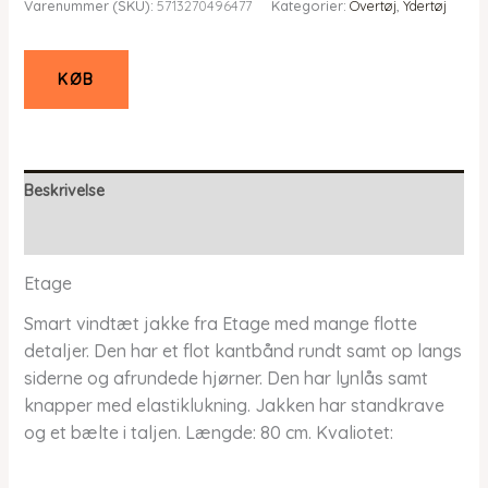
Varenummer (SKU):
5713270496477
Kategorier:
Overtøj
,
Ydertøj
pris
pris
var:
er:
kr. 1.299,95.
kr. 909,96.
KØB
Beskrivelse
Yderligere information
Etage
Smart vindtæt jakke fra Etage med mange flotte
detaljer. Den har et flot kantbånd rundt samt op langs
siderne og afrundede hjørner. Den har lynlås samt
knapper med elastiklukning. Jakken har standkrave
og et bælte i taljen. Længde: 80 cm. Kvaliotet: