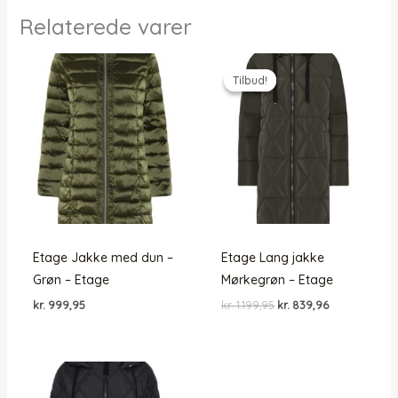
Relaterede varer
Tilbud!
Tilbud!
Etage Jakke med dun –
Etage Lang jakke
Grøn – Etage
Mørkegrøn – Etage
Den
Den
kr.
999,95
kr.
1.199,95
kr.
839,96
oprindelige
aktuelle
pris
pris
var:
er:
kr. 1.199,95.
kr. 839,96.