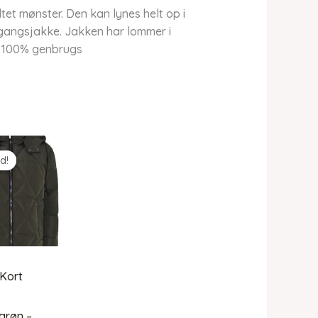
tet mønster. Den kan lynes helt op i
gangsjakke. Jakken har lommer i
et: 100% genbrugs
d!
d!
Kort
grøn –