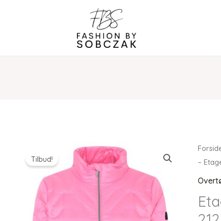
Forsid
Tilbud!
– Etag
Overt
Eta
212