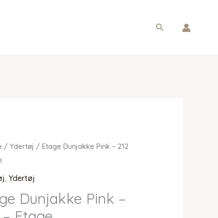
Søg
e
/
Ydertøj
/ Etage Dunjakke Pink – 212
e
øj
,
Ydertøj
ge Dunjakke Pink –
 – Etage