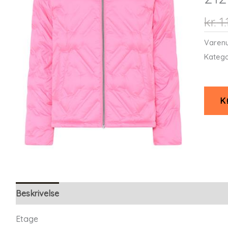
kr.
1.
Varen
Katego
K
Beskrivelse
Yderligere information
Etage