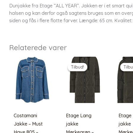
Dunjakke fra Etage “ALL YEAR”. Jakken er i et smart quil
halsen og kan derfor også sagtens bruges som en over
siden og fås i flere flotte farver. Længde: 65 cm. Kvalit
Relaterede varer
Tilbud!
Tilbud!
Tilbu
Tilbu
Costamani
Etage Lang
Etage 
Jakke – Must
jakke
jakke
Have 805 –
Mørkegrøn –
Mørke