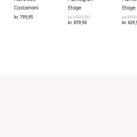
Costamani
Etage
Etage
Den
kr.
799,95
kr.
1.199,95
kr.
899,
Den
oprindelige
kr.
839,96
kr.
629,
aktuelle
pris
pris
var:
er:
kr. 1.199,95.
kr. 839,96.