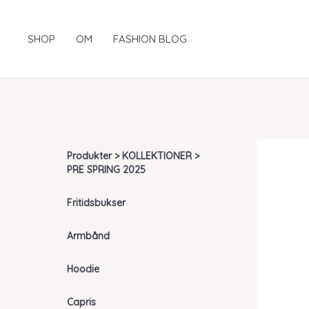
Gå
til
SHOP
OM
FASHION BLOG
indholdet
Produkter > KOLLEKTIONER >
PRE SPRING 2025
Fritidsbukser
Armbånd
Hoodie
Capris