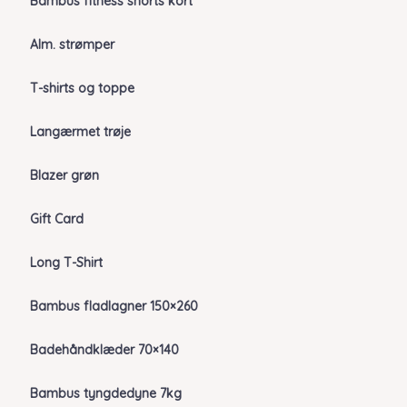
Bambus fitness shorts kort
Alm. strømper
T-shirts og toppe
Langærmet trøje
Blazer grøn
Gift Card
Long T-Shirt
Bambus fladlagner 150×260
Badehåndklæder 70×140
Bambus tyngdedyne 7kg