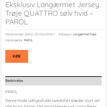
Eksklusiv Langærmet Jersey
Trøje QUATTRO sølv hvid –
PAROL
Varenummer (SKU):
d303bccd89e7
Kategori:
Langærmet trøje
Varemærke:
PAROL
KØB
Beskrivelse
PAROL
Denne hvide udtryksfulde sweatshirt klæder stort set
alle krops former. Det løstsiddende snit camouflerer