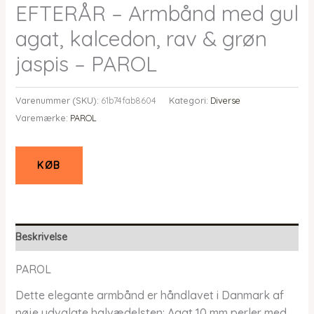
EFTERÅR – Armbånd med gul
agat, kalcedon, rav & grøn
jaspis – PAROL
Varenummer (SKU):
61b74fab8604
Kategori:
Diverse
Varemærke:
PAROL
KØB
Beskrivelse
PAROL
Dette elegante armbånd er håndlavet i Danmark af
nøje udvalgte halvædelsten: Agat 10 mm perler med