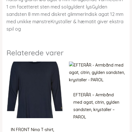
1 cm facetteret sten med solgyldent lysGylden
sandsten 8 mm med diskret glimmerIndisk agat 12 mm
med unikke mønstreKrystaller & hæmatit giver ekstra
spil og
Relaterede varer
EFTERÅR – Armbånd
med agat, citrin, gylden
sandsten, krystaller –
PAROL
IN FRONT Nina T-shirt,