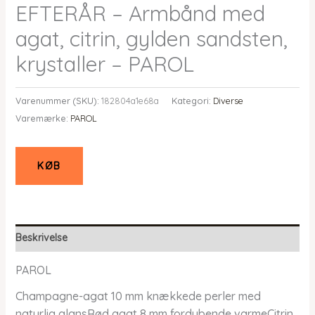
EFTERÅR – Armbånd med
agat, citrin, gylden sandsten,
krystaller – PAROL
Varenummer (SKU):
182804a1e68a
Kategori:
Diverse
Varemærke:
PAROL
KØB
Beskrivelse
PAROL
Champagne-agat 10 mm knækkede perler med
naturlig glansRød agat 8 mm fordybende varmeCitrin