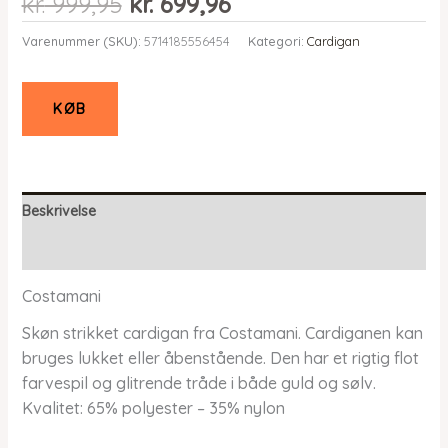
Den
Den
kr.
999,95
kr.
699,96
oprindelige
aktuelle
Varenummer (SKU):
5714185556454
Kategori:
Cardigan
pris
pris
var:
er:
kr. 999,95.
kr. 699,96.
KØB
Beskrivelse
Yderligere information
Costamani
Skøn strikket cardigan fra Costamani. Cardiganen kan
bruges lukket eller åbenstående. Den har et rigtig flot
farvespil og glitrende tråde i både guld og sølv.
Kvalitet: 65% polyester – 35% nylon