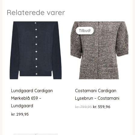
Relaterede varer
Tilbud!
Tilbud!
Lundgaard Cardigan
Costamani Cardigan
Mørkeblå 659 –
Lysebrun – Costamani
Lundgaard
Den
Den
kr.
799,95
kr.
559,96
oprindelige
aktuelle
kr.
299,95
pris
pris
var:
er:
kr. 799,95.
kr. 559,96.