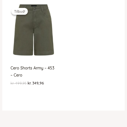
Tilbud!
Tilbud!
Cero Shorts Army – 453
– Cero
Den
Den
kr.
499,95
kr.
349,96
oprindelige
aktuelle
pris
pris
var:
er:
kr. 499,95.
kr. 349,96.