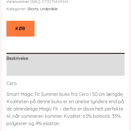
Varenummer (SKU):
5713270469464
pris
pris
Kategorier:
Shorts
,
Underdele
var:
er:
kr. 699,95.
kr. 489,96.
KØB
Beskrivelse
Yderligere information
Cero
Smart Magic Fit Summer buks fra Cero i 50 cm længde.
Kvaliteten på denne buks er en anelse tyndere end på
de almindelige Magic Fit – derfor er disse helt perfekte
til, når sommeren kommer. Kvalitet: 63% bomuld, 33%
polyester og 4% elastan