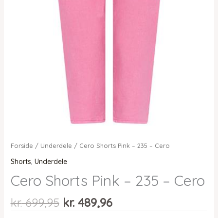
Forside
/
Underdele
/ Cero Shorts Pink – 235 – Cero
Shorts
,
Underdele
Cero Shorts Pink – 235 – Cero
Den
Den
kr.
699,95
kr.
489,96
oprindelige
aktuelle