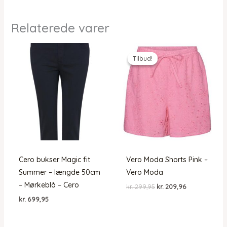
Relaterede varer
Tilbud!
Tilbud!
Cero bukser Magic fit
Vero Moda Shorts Pink –
Summer – længde 50cm
Vero Moda
– Mørkeblå – Cero
Den
Den
kr.
299,95
kr.
209,96
oprindelige
aktuelle
kr.
699,95
pris
pris
var:
er:
kr. 299,95.
kr. 209,96.