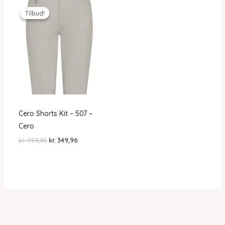
Tilbud!
Tilbud!
Cero Shorts Kit – 507 –
Cero
Den
Den
kr.
499,95
kr.
349,96
oprindelige
aktuelle
pris
pris
var:
er:
kr. 499,95.
kr. 349,96.