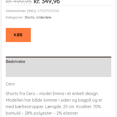
Den
Den
kr.
499,95
kr.
349,96
oprindelige
aktuelle
Varenummer (SKU):
5713270512160
pris
pris
Kategorier:
Shorts
,
Underdele
var:
er:
kr. 499,95.
kr. 349,96.
KØB
Beskrivelse
Yderligere information
Cero
Shorts fra Cero – model Emma i et enkelt design.
Modellen har både lommer i siden og bagpå og er
med bæltestropper. Længde: 25 cm. Kvalitet: 70%
bomuld – 28% polyester – 2% elastan