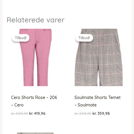
Relaterede varer
Tilbud!
Tilbud!
Tilbud!
Tilbud!
Cero Shorts Rose – 206
Soulmate Shorts Ternet
– Cero
– Soulmate
Den
Den
Den
Den
kr.
599,95
kr.
419,96
kr.
599,95
kr.
359,98
oprindelige
aktuelle
oprindelige
aktuelle
pris
pris
pris
pris
var:
er:
var:
er:
kr. 599,95.
kr. 419,96.
kr. 599,95.
kr. 359,98.