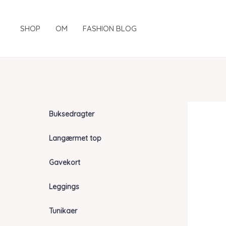
Gå
til
SHOP
OM
FASHION BLOG
indholdet
Buksedragter
Langærmet top
Gavekort
Leggings
Tunikaer