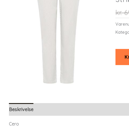
kr.
6
Varen
Katego
K
Beskrivelse
Yderligere information
Cero