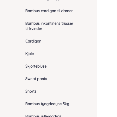
Bambus cardigan til damer
Bambus inkontinens trusser
til kvinder
Cardigan
Kjole
Skjortebluse
Sweat pants
Shorts
Bambus tyngdedyne 5kg
Bambus rullemadras