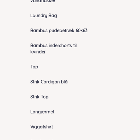
vandflasker
Laundry Bag
Bambus pudebetræk 60×63
Bambus indershorts til
kvinder
Top
Strik Cardigan blå
Strik Top
Langærmet
Viggatshirt