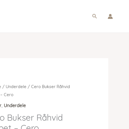
Søg
e
/
Underdele
/ Cero Bukser Råhvid
t – Cero
r
,
Underdele
o Bukser Råhvid
ibet – Cero