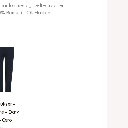
en har lommer og bæltestropper
98% Bomuld – 2% Elastan.
ukser –
ne – Dark
– Cero