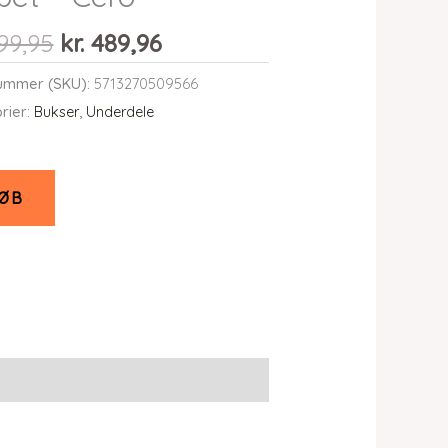
Den
Den
99,95
kr.
489,96
oprindelige
aktuelle
ummer (SKU):
5713270509566
pris
pris
rier:
Bukser
,
Underdele
var:
er:
kr. 699,95.
kr. 489,96.
ØB