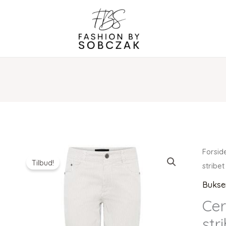
Forsid
Tilbud!
stribe
Bukse
Cer
str