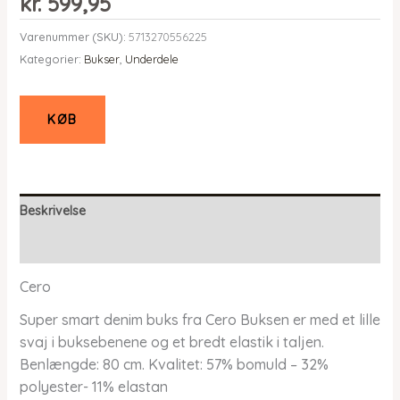
kr.
599,95
Varenummer (SKU):
5713270556225
Kategorier:
Bukser
,
Underdele
KØB
Beskrivelse
Yderligere information
Cero
Super smart denim buks fra Cero Buksen er med et lille
svaj i buksebenene og et bredt elastik i taljen.
Benlængde: 80 cm. Kvalitet: 57% bomuld – 32%
polyester- 11% elastan