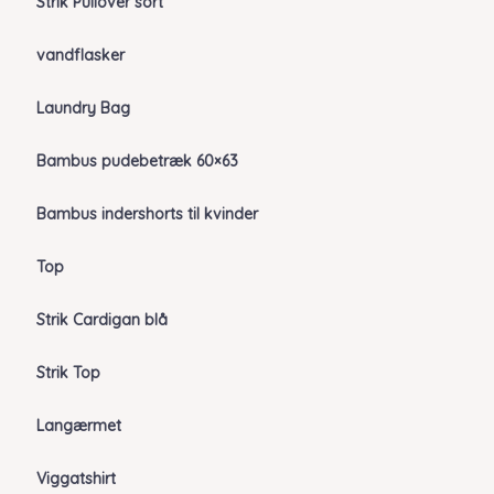
Strik Pullover sort
vandflasker
Laundry Bag
Bambus pudebetræk 60×63
Bambus indershorts til kvinder
Top
Strik Cardigan blå
Strik Top
Langærmet
Viggatshirt