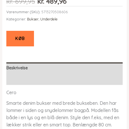
Den
Den
kr.
699,95
kr.
489,96
oprindelige
aktuelle
Varenummer (SKU):
5713270508606
pris
pris
Kategorier:
Bukser
,
Underdele
var:
er:
kr. 699,95.
kr. 489,96.
KØB
Beskrivelse
Yderligere information
Cero
Smarte denim bukser med brede bukseben. Den har
lommer i siden og snydelommer bagpå. Modellen fås
både i en lys og en blå denim. Style den f.eks, med en
lækker strik eller en smart top. Benlængde 80 cm.