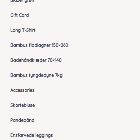
Blazer grøn
Gift Card
Long T-Shirt
Bambus fladlagner 150×260
Badehåndklæder 70×140
Bambus tyngdedyne 7kg
Accessories
Skortebluse
Pandebånd
Ensfarvede leggings