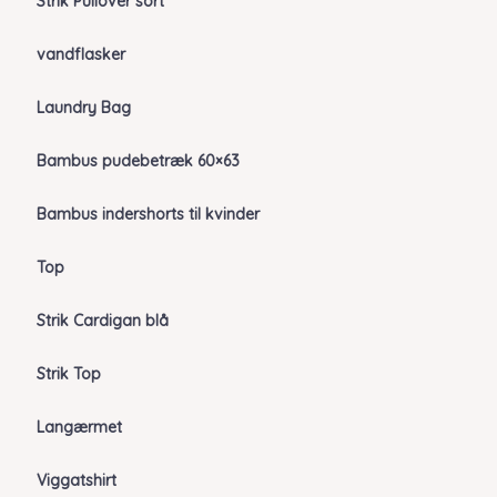
Strik Pullover sort
vandflasker
Laundry Bag
Bambus pudebetræk 60×63
Bambus indershorts til kvinder
Top
Strik Cardigan blå
Strik Top
Langærmet
Viggatshirt