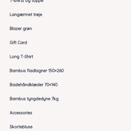
T-shirts og toppe
Langærmet trøje
Blazer grøn
Gift Card
Long T-Shirt
Bambus fladlagner 150×260
Badehåndklæder 70×140
Bambus tyngdedyne 7kg
Accessories
Skortebluse