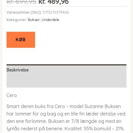
Den
Den
kr.
699,95
kr.
489,96
oprindelige
aktuelle
Varenummer (SKU):
5713270379466
pris
pris
Kategorier:
Bukser
,
Underdele
var:
er:
kr. 699,95.
kr. 489,96.
KØB
Beskrivelse
Yderligere information
Cero
Smart denim buks fra Cero – model Suzanne Buksen
har lommer for og bag og en lille fin læder detalje ved
den ene forlomme. Buksen er 7/8 længde og med en
lynlås nederst på benene. Kvalitet: 55% bomuld – 21%