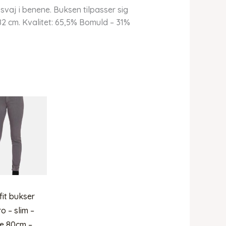
vaj i benene. Buksen tilpasser sig
82 cm. Kvalitet: 65,5% Bomuld – 31%
fit bukser
o – slim –
e 80cm –