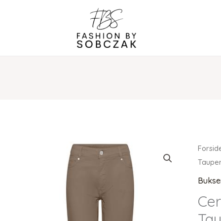
Forsid
Tauper
Bukse
Cer
Tau