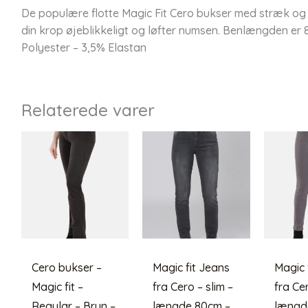
De populære flotte Magic Fit Cero bukser med stræk og s
din krop øjeblikkeligt og løfter numsen. Benlængden er 
Polyester – 3,5% Elastan
Relaterede varer
Cero bukser –
Magic fit Jeans
Magic 
Magic fit –
fra Cero – slim –
fra Cer
Regular – Brun –
længde 80cm –
længd