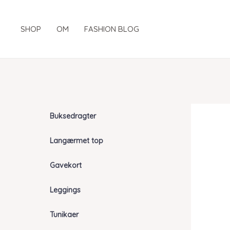
Gå
til
SHOP
OM
FASHION BLOG
indholdet
Buksedragter
Langærmet top
Gavekort
Leggings
Tunikaer