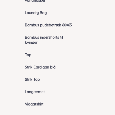
vandflasker
Laundry Bag
Bambus pudebetræk 60×63
Bambus indershorts til
kvinder
Top
Strik Cardigan blå
Strik Top
Langærmet
Viggatshirt