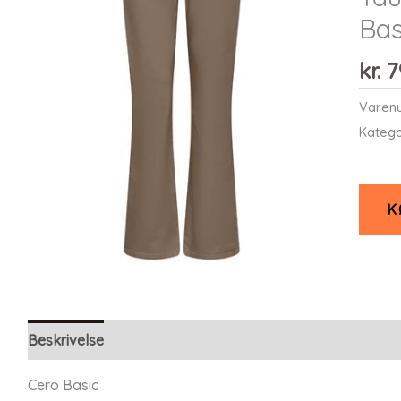
Bas
kr.
7
Varen
Katego
K
Beskrivelse
Yderligere information
Cero Basic