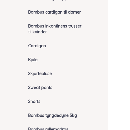
Bambus cardigan til damer
Bambus inkontinens trusser
til kvinder
Cardigan
Kjole
Skjortebluse
Sweat pants
Shorts
Bambus tyngdedyne 5kg
Bambus rullemadras