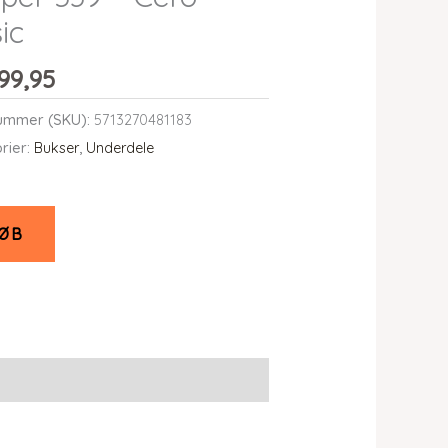
ic
99,95
ummer (SKU):
5713270481183
rier:
Bukser
,
Underdele
ØB