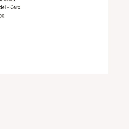
el – Cero
00