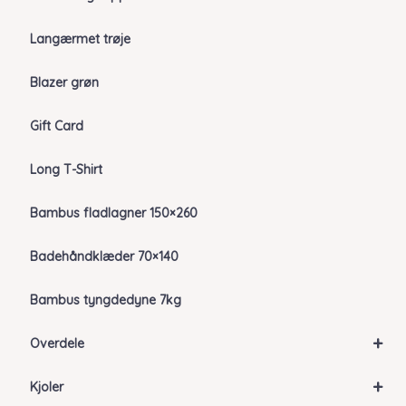
Langærmet trøje
Blazer grøn
Gift Card
Long T-Shirt
Bambus fladlagner 150×260
Badehåndklæder 70×140
Bambus tyngdedyne 7kg
+
Overdele
+
Kjoler