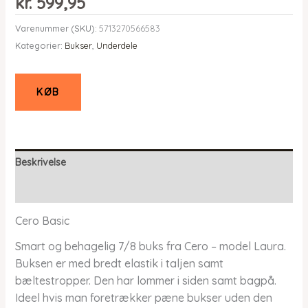
kr.
599,95
Varenummer (SKU):
5713270566583
Kategorier:
Bukser
,
Underdele
KØB
Beskrivelse
Yderligere information
Cero Basic
Smart og behagelig 7/8 buks fra Cero – model Laura.
Buksen er med bredt elastik i taljen samt
bæltestropper. Den har lommer i siden samt bagpå.
Ideel hvis man foretrækker pæne bukser uden den