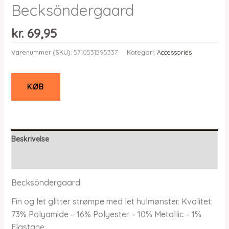
Becksöndergaard
kr.
69,95
Varenummer (SKU):
5710531595337
Kategori:
Accessories
KØB
Beskrivelse
Yderligere information
Becksöndergaard
Fin og let glitter strømpe med let hulmønster. Kvalitet:
73% Polyamide – 16% Polyester – 10% Metallic – 1%
Elastane