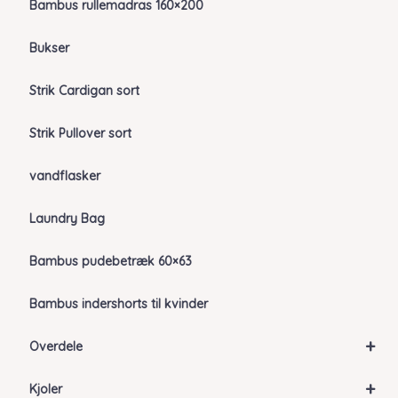
Bambus rullemadras 160×200
Bukser
Strik Cardigan sort
Strik Pullover sort
vandflasker
Laundry Bag
Bambus pudebetræk 60×63
Bambus indershorts til kvinder
+
Overdele
+
Kjoler