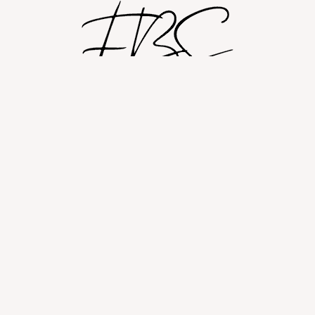
Shop
Om
Fashion blog
© 2026 Fashion By Sobczak.
Hosting af hjemmesider