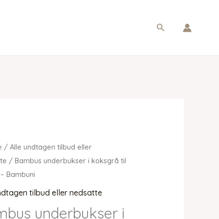
Søg
e
/
Alle undtagen tilbud eller
te
/ Bambus underbukser i koksgrå til
– Bambuni
ndtagen tilbud eller nedsatte
bus underbukser i