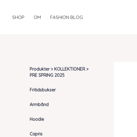
Gå
til
SHOP
OM
FASHION BLOG
indholdet
Produkter > KOLLEKTIONER >
PRE SPRING 2025
Fritidsbukser
Armbånd
Hoodie
Capris