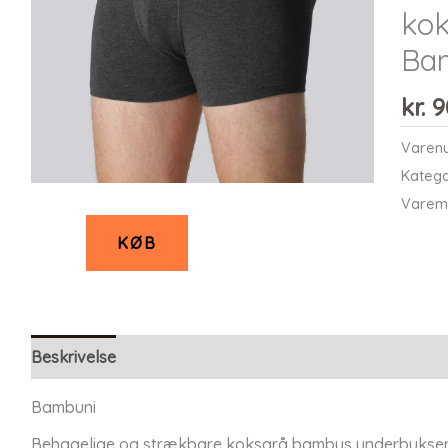
kok
Ba
kr.
9
Varen
Katego
Varem
KØB
Beskrivelse
Bambuni
Behagelige og strækbare koksgrå bambus underbukser K