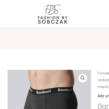
Forsid
nedsat
mænd 
Alle u
Bam