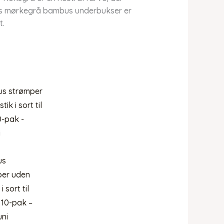
ores mørkegrå bambus underbukser er
t.
us
per uden
i sort til
10-pak –
ni