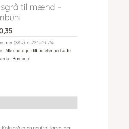
sgrå til mænd –
mbuni
0,35
ummer (SKU):
65224c74b76b
ri:
Alle undtagen tilbud eller nedsatte
ærke:
Bambuni
oksgrå er en neutral farve, der