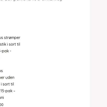
us
per uden
i sort til
15-pak –
ni
00