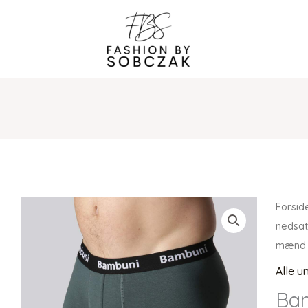
Forsid
nedsat
mænd 
Alle u
Bam