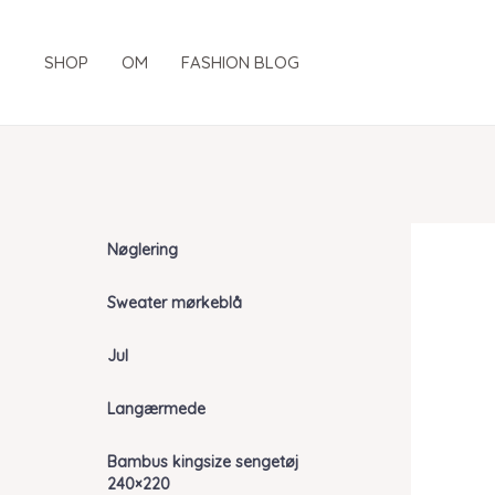
Gå
til
SHOP
OM
FASHION BLOG
indholdet
Nøglering
Sweater mørkeblå
Jul
Langærmede
Bambus kingsize sengetøj
240×220