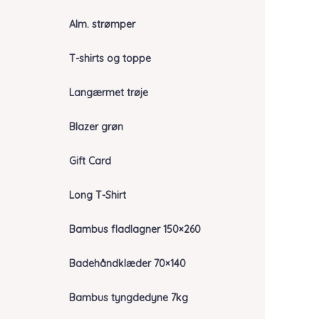
Alm. strømper
T-shirts og toppe
Langærmet trøje
Blazer grøn
Gift Card
Long T-Shirt
Bambus fladlagner 150×260
Badehåndklæder 70×140
Bambus tyngdedyne 7kg