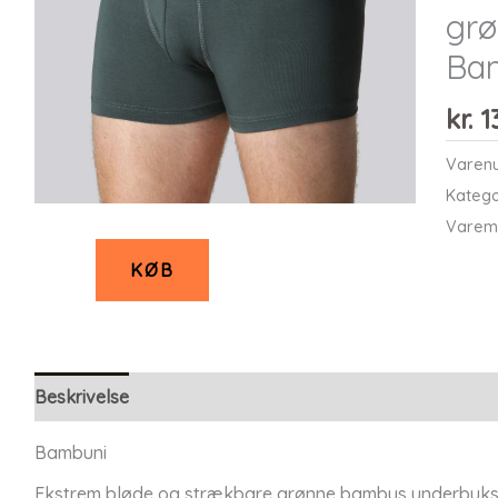
grø
Ba
kr.
1
Varen
Katego
Varem
KØB
Beskrivelse
Bambuni
Ekstrem bløde og strækbare grønne bambus underbukse