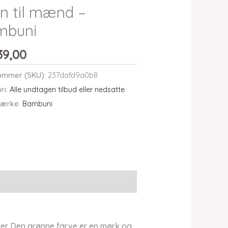
n til mænd –
mbuni
39,00
ummer (SKU):
237dafd9a0b8
ri:
Alle undtagen tilbud eller nedsatte
ærke:
Bambuni
r Den grønne farve er en mørk og