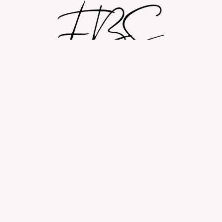
Shop
Om
Fashion blog
© 2026 Fashion By Sobczak.
Hosting af hjemmesider