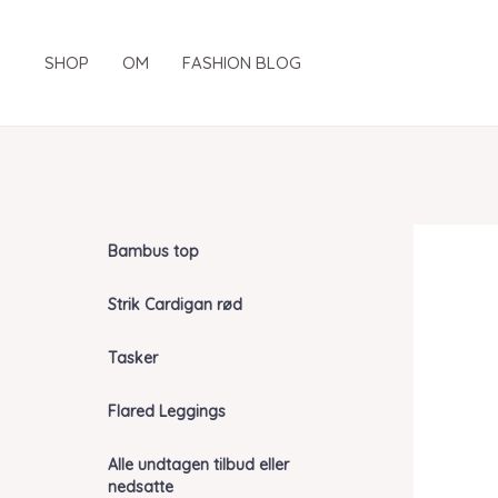
Gå
til
SHOP
OM
FASHION BLOG
indholdet
Bambus top
Strik Cardigan rød
Tasker
Flared Leggings
Alle undtagen tilbud eller
nedsatte