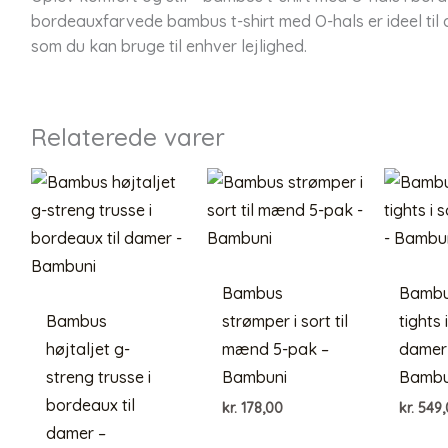
bordeauxfarvede bambus t-shirt med O-hals er ideel til dig
som du kan bruge til enhver lejlighed.
Relaterede varer
Bambus
Bambus
Bambus
strømper i sort til
tights i
højtaljet g-
mænd 5-pak –
damer
streng trusse i
Bambuni
Bambu
bordeaux til
kr.
178,00
kr.
549,
damer –