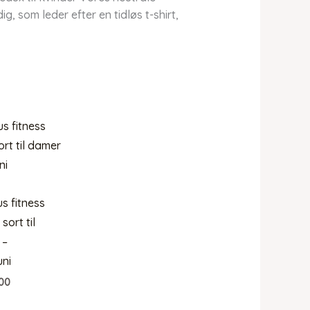
, som leder efter en tidløs t-shirt,
 fitness
 sort til
 –
ni
00