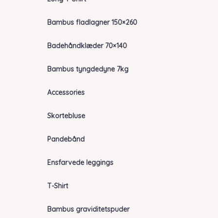
Bambus fladlagner 150×260
Badehåndklæder 70×140
Bambus tyngdedyne 7kg
Accessories
Skortebluse
Pandebånd
Ensfarvede leggings
T-Shirt
Bambus graviditetspuder