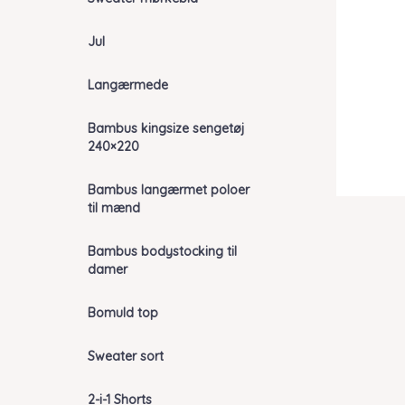
Jul
Langærmede
Bambus kingsize sengetøj
240×220
Bambus langærmet poloer
til mænd
Bambus bodystocking til
damer
Bomuld top
Sweater sort
2-i-1 Shorts