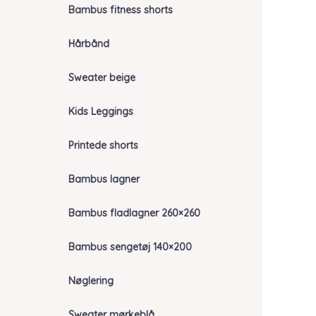
Bambus fitness shorts
Hårbånd
Sweater beige
Kids Leggings
Printede shorts
Bambus lagner
Bambus fladlagner 260×260
Bambus sengetøj 140×200
Nøglering
Sweater mørkeblå