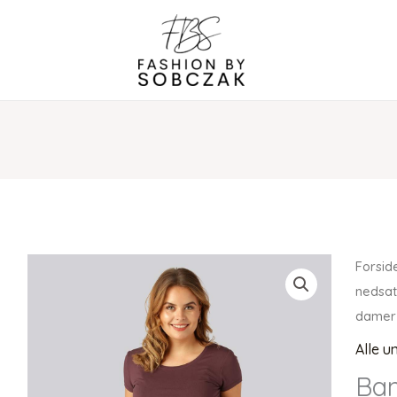
Forsid
nedsat
damer
Alle u
Bam