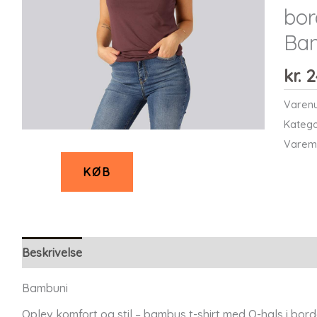
bor
Ba
kr.
2
Varen
Katego
Varem
KØB
Beskrivelse
Bambuni
Oplev komfort og stil – bambus t-shirt med O-hals i bord