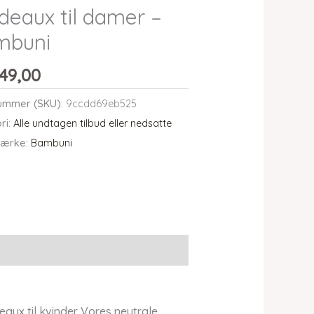
deaux til damer –
mbuni
49,00
ummer (SKU):
9ccdd69eb525
ri:
Alle undtagen tilbud eller nedsatte
ærke:
Bambuni
eaux til kvinder Vores neutrale